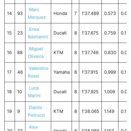
Marc
14
93
Honda
7
1’37.489
0.573
0.08
Marquez
Enea
15
23
Ducati
8
1’37.675
0.759
0.18
Bastianini
Miguel
16
88
KTM
8
1’37.746
0.830
0.07
Oliveira
Valentino
17
46
Yamaha
8
1’37.915
0.999
0.16
Rossi
Luca
18
10
Ducati
8
1’37.925
1.009
0.01
Marini
Danilo
19
9
KTM
8
1’38.065
1.149
0.14
Petrucci
Alex
20
73
Honda
8
1’38.069
1.153
0.00