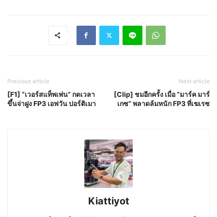
Previous article
Next article
[F1] “เวอร์สแท็พเพ่น” กดเวลา
[Clip] ชมอีกครั้ง เมื่อ “มาร์ค มาร์
ขึ้นจ่าฝูง FP3 เอฟวัน ปอร์ติเมา
เกซ” พลาดล้มหนัก FP3 ที่เฆเรซ
Kiattiyot