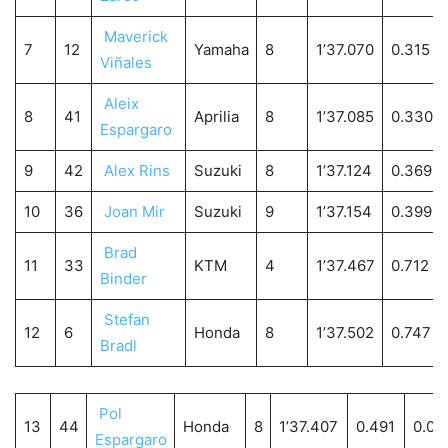
Maverick
7
12
Yamaha
8
1’37.070
0.315
Viñales
Aleix
8
41
Aprilia
8
1’37.085
0.330
Espargaro
9
42
Alex Rins
Suzuki
8
1’37.124
0.369
10
36
Joan Mir
Suzuki
9
1’37.154
0.399
Brad
11
33
KTM
4
1’37.467
0.712
Binder
Stefan
12
6
Honda
8
1’37.502
0.747
Bradl
Pol
13
44
Honda
8
1’37.407
0.491
0.05
Espargaro