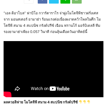
“เอล ดิอาโบล” ฟาบิโอ กวาร์ตาราโร จ่าฝูงโมโตจีพีชาวฝรั่งเศส
จาก มอนสเตอร์ ยามาฮ่า ร้อนแรงต่อเนื่องผงาดคว้าโพลในศึก โม
โตจีพี สนาม 4 สแปนิช กรังด์ปรีซ์ เฉือน ฟรานโก้ มอร์บิเดลลี ทีม
รองยามาฮ่าเพียง 0.057 วินาที ก่อนลุ้นเดือดวันอาทิตย์นี้
ผลควอลิฟาย โมโตจีพี สนาม 4 สแปนิช กรังด์ปรีซ์