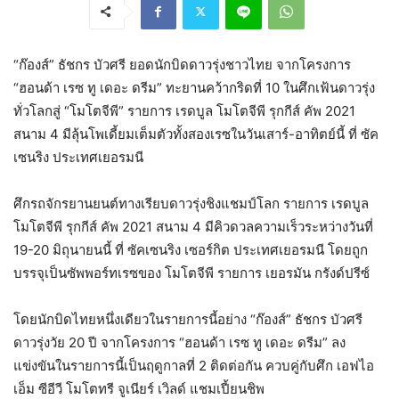
“ก๊องส์” ธัชกร บัวศรี ยอดนักบิดดาวรุ่งชาวไทย จากโครงการ
“ฮอนด้า เรซ ทู เดอะ ดรีม” ทะยานคว้ากริดที่ 10 ในศึกเฟ้นดาวรุ่ง
ทั่วโลกสู่ “โมโตจีพี” รายการ เรดบูล โมโตจีพี รุกกีส์ คัพ 2021
สนาม 4 มีลุ้นโพเดี้ยมเต็มตัวทั้งสองเรซในวันเสาร์-อาทิตย์นี้ ที่ ซัค
เซนริง ประเทศเยอรมนี
ศึกรถจักรยานยนต์ทางเรียบดาวรุ่งชิงแชมป์โลก รายการ เรดบูล
โมโตจีพี รุกกีส์ คัพ 2021 สนาม 4 มีคิวดวลความเร็วระหว่างวันที่
19-20 มิถุนายนนี้ ที่ ซัคเซนริง เซอร์กิต ประเทศเยอรมนี โดยถูก
บรรจุเป็นซัพพอร์ทเรซของ โมโตจีพี รายการ เยอรมัน กรังด์ปรีซ์
โดยนักบิดไทยหนึ่งเดียวในรายการนี้อย่าง “ก๊องส์” ธัชกร บัวศรี
ดาวรุ่งวัย 20 ปี จากโครงการ “ฮอนด้า เรซ ทู เดอะ ดรีม” ลง
แข่งขันในรายการนี้เป็นฤดูกาลที่ 2 ติดต่อกัน ควบคู่กับศึก เอฟไอ
เอ็ม ซีอีวี โมโตทรี จูเนียร์ เวิลด์ แชมเปี้ยนชิพ