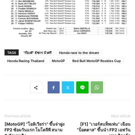
TAGS
"ก๊องส์" ธัชกร บัวศรี
Honda race to the dream
Honda Racing Thailand
MotoGP
Red Bull MotoGP Rookies Cup
Previous article
Next article
[MotoGP] “โอลิเวียร่า” ขึ้นจ่าฝูง
[F1] “เวอร์สแท็พเพ่น” เฉือน
FP2 ซ้อมวันแรก โมโตจีพี สนาม
“บ็อตตาส” ขึ้นนำ FP2 เอฟวัน