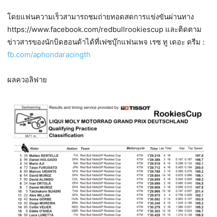
โดยแฟนความเร็วสามารถชมถ่ายทอดสดการแข่งขันผ่านทาง
https://www.facebook.com/redbullrookiescup และติดตาม
ข่าวสารของนักบิดฮอนด้าได้ที่เฟซบุ๊กแฟนเพจ เรซ ทู เดอะ ดรีม :
fb.com/aphondaracingth
ผลควอลิฟาย