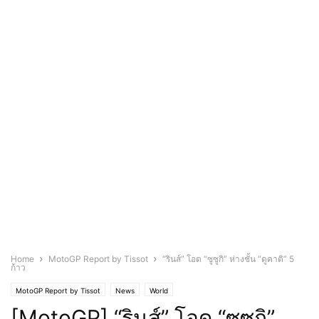
Home
MotoGP Report by Tissot
“รินส์” โอด “ซูซูกิ” ห่างชั้น “ดูคาติ” 5
ก้าว
MotoGP Report by Tissot
News
World
[MotoGP] “รินส์” โอด “ซูซูกิ”