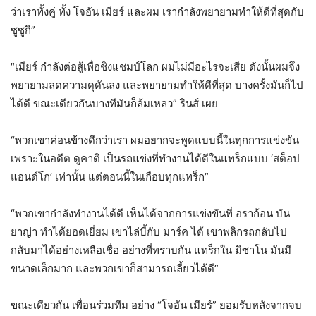
ว่าเราทั้งคู่ ทั้ง โจอัน เมียร์ และผม เรากำลังพยายามทำให้ดีที่สุดกับ
ซูซูกิ”
“เมียร์ กำลังต่อสู้เพื่อชิงแชมป์โลก ผมไม่มีอะไรจะเสีย ดังนั้นผมจึง
พยายามลดความดุดันลง และพยายามทำให้ดีที่สุด บางครั้งมันก็ไป
ได้ดี ขณะเดียวกันบางทีมันก็ล้มเหลว” รินส์ เผย
“พวกเขาค่อนข้างดีกว่าเรา ผมอยากจะพูดแบบนี้ในทุกการแข่งขัน
เพราะในอดีต ดูคาติ เป็นรถแข่งที่ทำงานได้ดีในแทร็กแบบ ‘สต็อป
แอนด์โก’ เท่านั้น แต่ตอนนี้ในเกือบทุกแทร็ก”
“พวกเขากำลังทำงานได้ดี เห็นได้จากการแข่งขันที่ อราก้อน บัน
ยาญ่า ทำได้ยอดเยี่ยม เขาไล่บี้กับ มาร์ค ได้ เขาพลิกรถกลับไป
กลับมาได้อย่างเหลือเชื่อ อย่างที่ทราบกัน แทร็กใน มิซาโน มันมี
ขนาดเล็กมาก และพวกเขาก็สามารถเลี้ยวได้ดี”
ขณะเดียวกัน เพื่อนร่วมทีม อย่าง “โจอัน เมียร์” ยอมรับหลังจากจบ