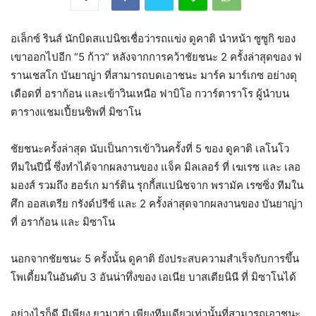
อเล็กซ์ รินส์ นักบิดสแปนิชเชื่อว่ารถแข่ง ดูคาติ นำหน้า ซูซูกิ ของ
เขาออกไปอีก “5 ก้าว” หลังจากการคว้าชัยชนะ 2 ครั้งล่าสุดของ ฟ
รานเชสโก บันยาญ่า ที่สามารถบดเอาชนะ มาร์ค มาร์เกซ อย่างดุ
เดือด
ที่ อราก้อน และเข้าวินเหนือ ฟาบิโอ กวาร์ตาราโร ผู้นำบน
ตารางแชมเปี้ยนชิพที่ มิซาโน
ชัยชนะครั้งล่าสุด นับเป็นการเข้าวินครั้งที่ 5 ของ ดูคาติ เลโนโว
ทีมในปีนี้ ซึ่งทำได้จากผลงานของ แจ็ค มิลเลอร์ ที่ เฆเรซ และ เลอ
มองส์ รวมถึง ฮอร์เก มาร์ติน รุกกี้สแปนิชจาก พรามัค เรซซิ่ง ทีมใน
ศึก ออสเตรีย กรังด์ปรีซ์ และ 2 ครั้งล่าสุดจากผลงานของ บันยาญ่า
ที่ อราก้อน และ มิซาโน
นอกจากชัยชนะ 5 ครั้งนั้น ดูคาติ ยังประสบความสำเร็จกับการขึ้น
โพเดี้ยมในอันดับ 3 อันน่าทึ่งของ เอเนีย บาสเตียนินี ที่ มิซาโนได้
อย่างไรก็ดี มีเพียง ยามาฮ่า เพียงทีมเดียวเท่านั้นที่สามารถเอาชนะ