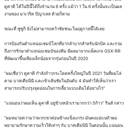
ดูคาติ ได้ในปีนี้ได้ถึงจำนวน 6 ครั้ง แม้ว่า 1 ใน 6 ครั้งนั้นจะเป็นผล
งานของ มาเวริค บีญาเลส ด้วยก็ตาม
ขณะที่ ซูซูกิ ยังไม่สามารถคว้าชัยชนะในฤดูกาลนี้ได้เลย
การป้องกันตำแหน่งแชมป์โลกที่ยากลำบากสำหรับนักบิด และรวม
ถึงการรักษาตำแหน่งแชมป์ของทีม มีผลมาจากแพ็คเกจ GSX-RR
ที่พัฒนาขึ้นเพียงเล็กน้อยจากรุ่นก่อนในปี 2020
“ผมเชื่อว่า ดูคาติ กำลังก้าวกระโดดครั้งใหญ่ในปี 2021 วันที่ผมไล่
ตาม บาสเตียนินี และเข้าเส้นชัยในอันดับ 4 มันทำให้เห็นว่าเรา
สามารถปรับปรุงจุดอ่อนในการเลี้ยวแบบเดิมได้อย่างไร”
“แน่นอนว่าผมเห็น ดูคาติ อยู่ข้างหน้าเรามากกว่า 5ก้าว” รินส์ กล่าว
“ผมหมายความว่าพวกเขาค่อนข้างแข็งแกร่ง มันคงแย่แน่ถ้าผม
พยายามรักษาความเร็วให้เท่าๆ กับ บาสเตียนินี ในตอนนั้น แน่นอน