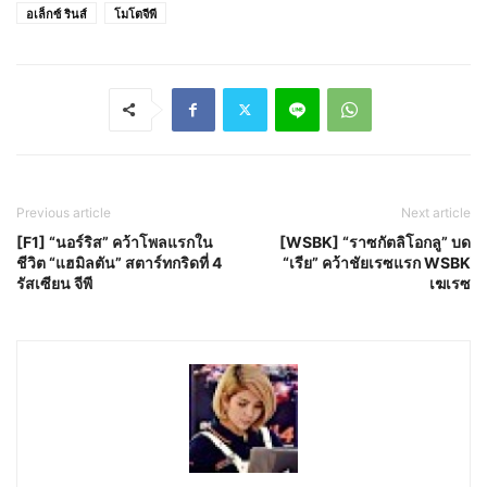
อเล็กซ์ รินส์
โมโตจีพี
Previous article
Next article
[F1] “นอร์ริส” คว้าโพลแรกใน
[WSBK] “ราซกัตลิโอกลู” บด
ชีวิต “แฮมิลตัน” สตาร์ทกริดที่ 4
“เรีย” คว้าชัยเรซแรก WSBK
รัสเซียน จีพี
เฆเรซ