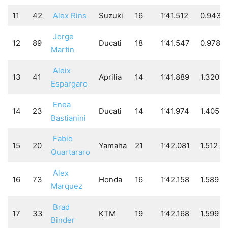
11
42
Alex Rins
Suzuki
16
1’41.512
0.943
Jorge
12
89
Ducati
18
1’41.547
0.978
Martin
Aleix
13
41
Aprilia
14
1’41.889
1.320
Espargaro
Enea
14
23
Ducati
14
1’41.974
1.405
Bastianini
Fabio
15
20
Yamaha
21
1’42.081
1.512
Quartararo
Alex
16
73
Honda
16
1’42.158
1.589
Marquez
Brad
17
33
KTM
19
1’42.168
1.599
Binder