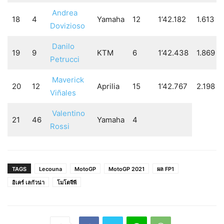
Andrea
18
4
Yamaha
12
1’42.182
1.613
Dovizioso
Danilo
19
9
KTM
6
1’42.438
1.869
Petrucci
Maverick
20
12
Aprilia
15
1’42.767
2.198
Viñales
Valentino
21
46
Yamaha
4
Rossi
TAGS
Lecouna
MotoGP
MotoGP 2021
ผล FP1
อิเคร์ เลกัวน่า
โมโตจีพี