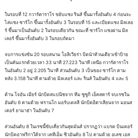
ในรอบที่ 12 กวาร์ตาราโร ขยับแซง รินส์ ขึ้นมารั้งอันดับ 4 ก่อนจะ
ไล่แซง ซาร์โก ขึ้นมารั้งอันดับ 3 ในรอบที่ 15 และเบียดแซง มิลเลอ
ร์ ขึ้นมาเป็นอันดับ 2 ในรอบเดียวกัน ขณะที่ ซาร์โก แซงผ่าน มิล
เลอร์ ขึ้นมารั้งอันดับ 3 ในรอบถัดมา
จบการแข่งขัน 20 รอบสนาม โอลิเวียร่า บิดนำท้วนเดียวเข้าป้าย
เป็นคันแรกด้วยเวลา 33 นาที 27.223 วินาที เหนือ กวาร์ตาราโร
ในอันดับ 2 อยู่ 2.205 วินาที ส่วนอันดับ 3 เป็นของ ซาร์โก ตาม
หลัง 3.158 วินาที ตามด้วย มิลเลอร์ และ รินส์ ในอันดับ 4 และ 5
ด้าน โจอัน เมียร์ นักบิดสแปนิชจาก ทีม ซูซูกิ เอ็คสตาร์ จบเรซใน
อันดับ 6 ตามด้วย ฟรานโก มอร์บเดลลี นักบิดอิตาเลียนจาก มอนส
เตอร์ ยามาฮ่า ในอันดับ 7
ส่วนอันดับ 8 ในเรซนี้ขับเคี่ยวกันสุดมันส์ ปรากฏว่า แบรด บินเดอร์
นักบิดอาฟริกาใต้จาก เคทีเอ็ม ซิวอันดับ 8 ไป ตามด้วย อเลช เอส