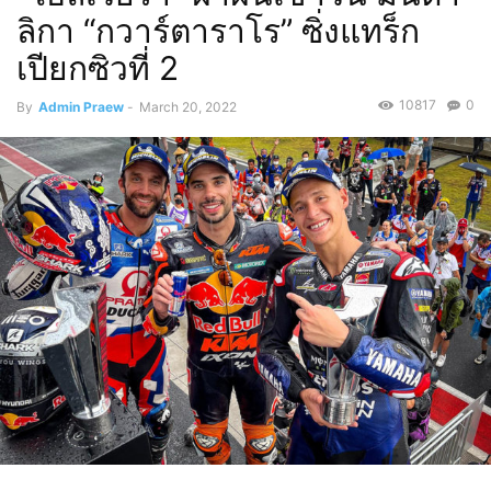
ลิกา “กวาร์ตาราโร” ซิ่งแทร็ก
เปียกซิวที่ 2
10817
0
By
Admin Praew
-
March 20, 2022