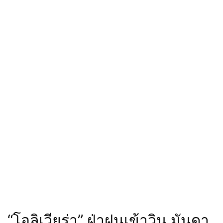
“โอลิเวียร่า” ฝ่าฝนเข้าวิน มันดา