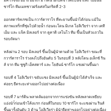
มัค เรซซิ่ง อย่าง ฮอร์เก มาร์ติน นักบิดชาวสแปนิช และ โยฮันน์
ซาร์โก ทีมเมทชาวฝรั่งเศสในกริดที่ 2-3
ออกสตาร์ทเรซเป็น กวาร์ตาราโร ที่ทะยานขึ้นนำได้ก่อน แม้ใน
สภาพแทร็กที่ชุ่มไปด้วยน้ำ ก่อนจะโดน มิเกล โอลิเวียร่า จาก เคที
เอ็ม และ แจ็ค มิลเลอร์ จาก ดูคาติ เลโนโว ทีม ขึ้นเป็นหัวแถวใน
รอบถัดมา
หลังผ่าน 2 รอบ มิลเลอร์ ขึ้นเป็นผู้นำตามด้วย โอลิเวียร่า ขณะที่
กวาร์ตาราโร ร่วงลงไปถึงอันดับ 5 ในรอบที่ 3 หลังโดน อเล็กซ์ ริน
ส์ จาก ทีม ซูซูกิ เอ็คสตาร์ และ โยฮันน์ ซาร์โก แซงผ่านขึ้นมา
รอบที่ 4 โอลิเวียร่า ขยับแซง มิลเลอร์ ขึ้นเป็นผู้นำได้สำเร็จ และ
ค่อยๆ ยืดระยะห่างออกไปอย่างต่อเนื่อง
รอบที่ 7 มาร์ติน พลาดล้มออกจากการแข่งขัน หลังพลาดเหยียบ
แอ่งนำ้ก่อนเข้าโค้งแรก ก่อนที่ในรอบ 10 ซาร์โก จะแซงผ่าน รินส์
ขึ้นมารั้งอันดับ 3 ด้าน โอลิเวียร่า ผู้นำยืดห่าฃออกไปอย่างต่อเนื่อง