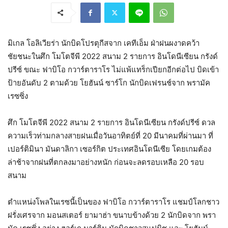
มิเกล โอลิเวียร่า นักบิดโปรตุกีสจาก เคทีเอ็ม ฝ่าฝนผงาดคว้า
ชัยชนะในศึก โมโตจีพี 2022 สนาม 2 รายการ อินโดนีเซียน กรังด์
ปรีซ์ ขณะ ฟาบิโอ กวาร์ตาราโร ไม่แพ้แทร็กเปียกอีกต่อไป บิดเข้า
ป้ายอันดับ 2 ตามด้วย โยฮันน์ ซาร์โก นักบิดเฟรนช์จาก พรามัค
เรซซิ่ง
ศึก โมโตจีพี 2022 สนาม 2 รายการ อินโดนีเซียน กรังด์ปรีซ์ ดวล
ความเร็วท่ามกลางสายฝนเมื่อวันอาทิตย์ที่ 20 มีนาคมที่ผ่านมา ที่
เปอร์ติมินา มันดาลิกา เซอร์กิต ประเทศอินโดนีเซีย โดยเกมต้อง
ล่าช้าจากฝนที่ตกลงมาอย่างหนัก ก่อนจะลดรอบเหลือ 20 รอบ
สนาม
ตำแหน่งโพลในเรซนี้เป็นของ ฟาบิโอ กวาร์ตาราโร แชมป์โลกชาว
ฝรั่งเศรจาก มอนสเตอร์ ยามาฮ่า ขนาบข้างด้วย 2 นักบิดจาก พรา