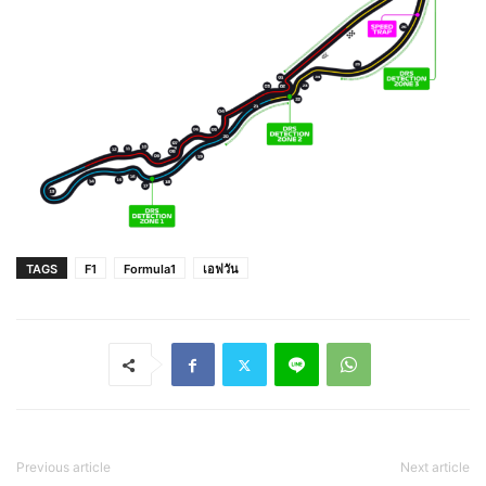
TAGS
F1
Formula1
เอฟวัน
Previous article
Next article