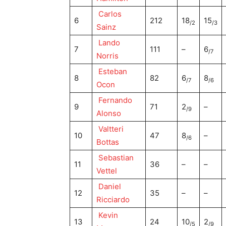
Carlos
6
212
18
15
/2
/3
Sainz
Lando
7
111
–
6
/7
Norris
Esteban
8
82
6
8
/7
/6
Ocon
Fernando
9
71
2
–
/9
Alonso
Valtteri
10
47
8
–
/6
Bottas
Sebastian
11
36
–
–
Vettel
Daniel
12
35
–
–
Ricciardo
Kevin
13
24
10
2
/5
/9