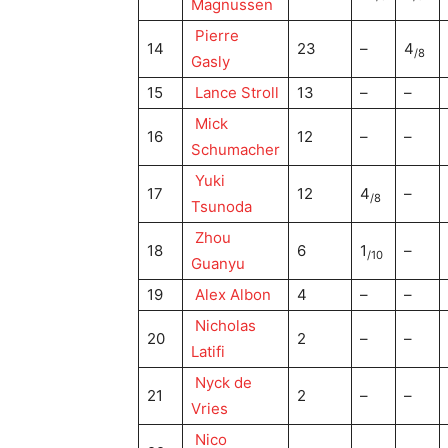
Magnussen
Pierre
14
23
–
4
/8
Gasly
15
Lance Stroll
13
–
–
Mick
16
12
–
–
Schumacher
Yuki
17
12
4
–
/8
Tsunoda
Zhou
18
6
1
–
/10
Guanyu
19
Alex Albon
4
–
–
Nicholas
20
2
–
–
Latifi
Nyck de
21
2
–
–
Vries
Nico