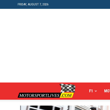
FRIDAY, AUGUST 7, 2026
Motorsportlives
F1
MO