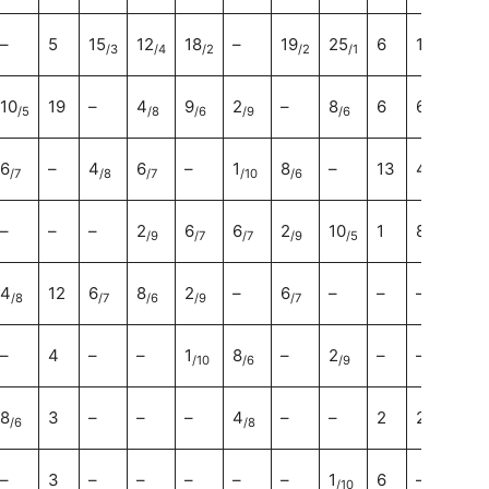
–
5
15
12
18
–
19
25
6
11
12
/3
/4
/2
/2
/1
/5
/
10
19
–
4
9
2
–
8
6
6
6
/5
/8
/6
/9
/6
/7
/7
6
–
4
6
–
1
8
–
13
4
2
/7
/8
/7
/10
/6
/8
/9
–
–
–
2
6
6
2
10
1
8
4
/9
/7
/7
/9
/5
/6
/8
4
12
6
8
2
–
6
–
–
–
–
/8
/7
/6
/9
/7
–
4
–
–
1
8
–
2
–
–
1
/10
/6
/9
/10
8
3
–
–
–
4
–
–
2
2
–
/6
/8
/9
–
3
–
–
–
–
–
1
6
–
–
/10