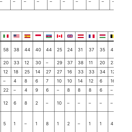
–
–
–
–
–
–
–
–
–
–
–
58
38
44
40
44
25
24
31
37
35
44
36
20
33
12
30
–
29
37
38
11
20
23
19
12
18
25
14
27
27
16
33
33
34
12
30
–
4
8
6
7
10
10
14
12
6
16
10
22
–
4
9
6
–
8
8
8
6
–
6
12
6
8
2
–
10
–
–
–
–
–
–
5
1
–
1
8
1
2
–
1
1
4
1