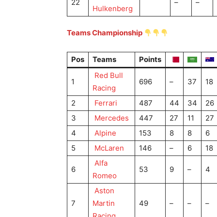
22
–
–
Hulkenberg
Teams Championship
Pos
Teams
Points
Red Bull
1
696
–
37
18
Racing
2
Ferrari
487
44
34
26
3
Mercedes
447
27
11
27
4
Alpine
153
8
8
6
5
McLaren
146
–
6
18
Alfa
6
53
9
–
4
Romeo
Aston
7
Martin
49
–
–
–
Racing