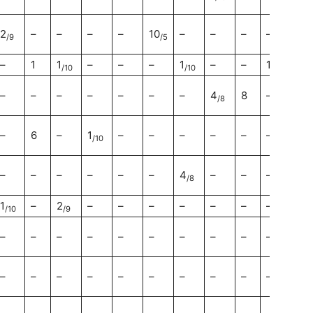
2
–
–
–
–
10
–
–
–
–
–
/9
/5
–
1
1
–
–
–
1
–
–
1
–
/10
/10
/10
–
–
–
–
–
–
–
4
8
–
–
/8
–
6
–
1
–
–
–
–
–
–
–
/10
–
–
–
–
–
–
4
–
–
–
–
/8
1
–
2
–
–
–
–
–
–
–
–
/10
/9
–
–
–
–
–
–
–
–
–
–
–
–
–
–
–
–
–
–
–
–
–
–