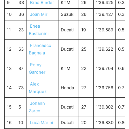
9
33
Brad Binder
KTM
26
1’39.425
0.39
10
36
Joan Mir
Suzuki
26
1’39.427
0.39
Enea
11
23
Ducati
19
1’39.589
0.561
Bastianini
Francesco
12
63
Ducati
25
1’39.622
0.59
Bagnaia
Remy
13
87
KTM
22
1’39.704
0.67
Gardner
Alex
14
73
Honda
27
1’39.756
0.72
Marquez
Johann
15
5
Ducati
27
1’39.802
0.77
Zarco
16
10
Luca Marini
Ducati
20
1’39.830
0.80