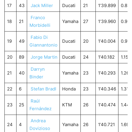
17
43
Jack Miller
Ducati
21
1’39.899
0.871
Franco
18
21
Yamaha
27
1’39.960
0.93
Morbidelli
Fabio Di
19
49
Ducati
20
1’40.004
0.97
Giannantonio
20
89
Jorge Martin
Ducati
24
1’40.182
1.154
Darryn
21
40
Yamaha
23
1’40.293
1.265
Binder
22
6
Stefan Bradl
Honda
23
1’40.346
1.318
Raúl
23
25
KTM
26
1’40.474
1.44
Fernández
Andrea
24
4
Yamaha
26
1’40.721
1.693
Dovizioso