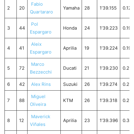
Fabio
2
20
Yamaha
28
1’39.155
0.127
Quartararo
Pol
3
44
Honda
24
1’39.223
0.195
Espargaro
Aleix
4
41
Aprilia
19
1’39.224
0.196
Espargaro
Marco
5
72
Ducati
21
1’39.230
0.20
Bezzecchi
6
42
Alex Rins
Suzuki
26
1’39.274
0.24
Miguel
7
88
KTM
26
1’39.318
0.29
Oliveira
Maverick
8
12
Aprilia
23
1’39.396
0.36
Viñales