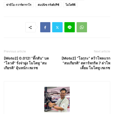
ฟาบิโอ กวาร์ตาราโร
สแปนิช กรังด์ปรีซ์
โมโตจีพี
Previous article
Next article
[Moto2] 0.012! “ดิ๊กสัน” บด
[Moto2] “โอกุระ” คว้าโพลแรก
“โลวส์” รั่งจ่าฝูง โมโตทู “สม
“สมเกียรติ” สตาร์ทกริด 7 ล่าโพ
เกียรติ” ลุ้นหนัก เฆเรซ
เดี้ยม โมโตทู เฆเรซ