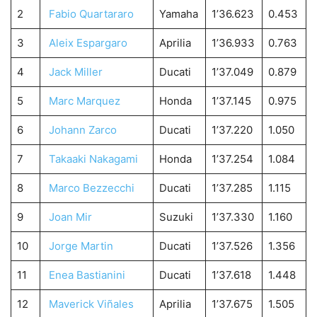
2
Fabio Quartararo
Yamaha
1’36.623
0.453
3
Aleix Espargaro
Aprilia
1’36.933
0.763
4
Jack Miller
Ducati
1’37.049
0.879
5
Marc Marquez
Honda
1’37.145
0.975
6
Johann Zarco
Ducati
1’37.220
1.050
7
Takaaki Nakagami
Honda
1’37.254
1.084
8
Marco Bezzecchi
Ducati
1’37.285
1.115
9
Joan Mir
Suzuki
1’37.330
1.160
10
Jorge Martin
Ducati
1’37.526
1.356
11
Enea Bastianini
Ducati
1’37.618
1.448
12
Maverick Viñales
Aprilia
1’37.675
1.505