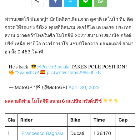
ฟรานเชสโก้ บันยาญ่า นักบิดอิตาเลียนจาก ดูคาติ เลโนโว ทีม ติด
จรวดให้รถแข่ง จีพี22 ทุบสถิติสนาม เซอร์กิโต เด เฆเรซ ประเทศ
สเปน ผงาดคว้าโพลในศึก โมโตจีพี 2022 สนาม 6 สแปนิช กรังด์
ปรีซ์ เหนือ ฟาบิโอ กวาร์ตาราโร แชมป์โลกจาก มอนสเตอร์ ยามา
ฮ่า ถึง 0.453 วินาที
He's back!
@PeccoBagnaia
TAKES POLE POSITION!
#SpanishGP
pic.twitter.com/r298s3lCkE
— MotoGP™
(@MotoGP)
April 30, 2022
ผลควอลิฟาย โมโตจีพี สนาม 6 สแปนิช กรังด์ปรีซ์
Cla
Rider
Bike
Time
Gap
1
Francesco Bagnaia
Ducati
1’36.170