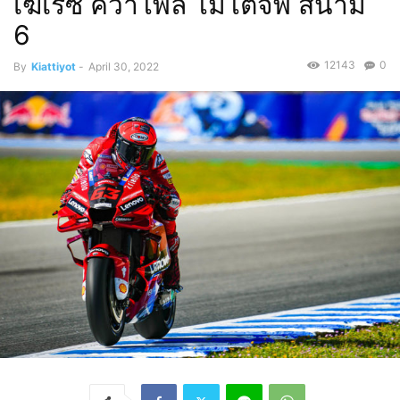
เฆเรซ คว้าโพล โมโตจีพี สนาม
6
12143
0
By
Kiattiyot
-
April 30, 2022