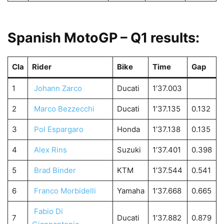
Spanish MotoGP – Q1 results:
Cla
Rider
Bike
Time
Gap
1
Johann Zarco
Ducati
1’37.003
2
Marco Bezzecchi
Ducati
1’37.135
0.132
3
Pol Espargaro
Honda
1’37.138
0.135
4
Alex Rins
Suzuki
1’37.401
0.398
5
Brad Binder
KTM
1’37.544
0.541
6
Franco Morbidelli
Yamaha
1’37.668
0.665
Fabio Di
7
Ducati
1’37.882
0.879