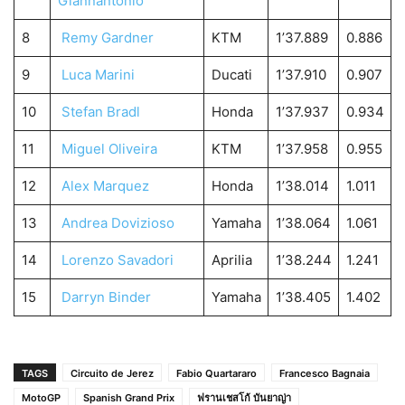
Giannantonio
8
Remy Gardner
KTM
1’37.889
0.886
9
Luca Marini
Ducati
1’37.910
0.907
10
Stefan Bradl
Honda
1’37.937
0.934
11
Miguel Oliveira
KTM
1’37.958
0.955
12
Alex Marquez
Honda
1’38.014
1.011
13
Andrea Dovizioso
Yamaha
1’38.064
1.061
14
Lorenzo Savadori
Aprilia
1’38.244
1.241
15
Darryn Binder
Yamaha
1’38.405
1.402
TAGS
Circuito de Jerez
Fabio Quartararo
Francesco Bagnaia
MotoGP
Spanish Grand Prix
ฟรานเชสโก้ บันยาญ่า