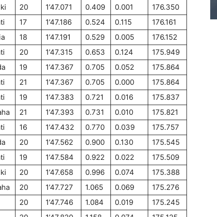
ki
20
1’47.071
0.409
0.001
176.350
ti
17
1’47.186
0.524
0.115
176.161
ia
18
1’47.191
0.529
0.005
176.152
ti
20
1’47.315
0.653
0.124
175.949
da
19
1’47.367
0.705
0.052
175.864
ti
21
1’47.367
0.705
0.000
175.864
ti
19
1’47.383
0.721
0.016
175.837
aha
21
1’47.393
0.731
0.010
175.821
ti
16
1’47.432
0.770
0.039
175.757
da
20
1’47.562
0.900
0.130
175.545
ti
19
1’47.584
0.922
0.022
175.509
ki
20
1’47.658
0.996
0.074
175.388
aha
20
1’47.727
1.065
0.069
175.276
20
1’47.746
1.084
0.019
175.245