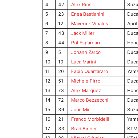
4
42
Alex Rins
Suzu
5
23
Enea Bastianini
Duca
6
12
Maverick Viñales
April
7
43
Jack Miller
Duca
8
44
Pol Espargaro
Hon
9
5
Johann Zarco
Duca
10
10
Luca Marini
Duca
11
20
Fabio Quartararo
Yam
12
51
Michele Pirro
Duca
13
73
Alex Marquez
Hon
14
72
Marco Bezzecchi
Duca
15
36
Joan Mir
Suzu
16
21
Franco Morbidelli
Yam
17
33
Brad Binder
KTM