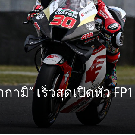
กามิ” เร็วสุดเปิดหัว FP