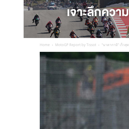
Home
MotoGP Report by Tissot
“นาคากามิ” เร็วสุด