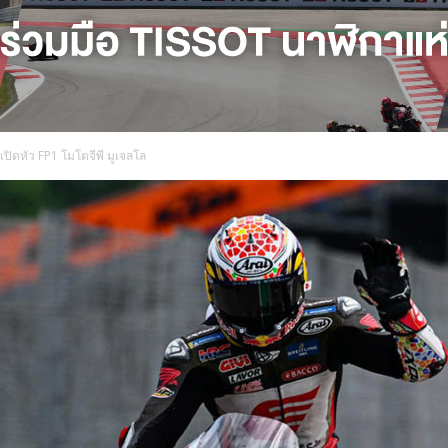
เปิดหัว FP1 โมโตจีพี มูเจลโล