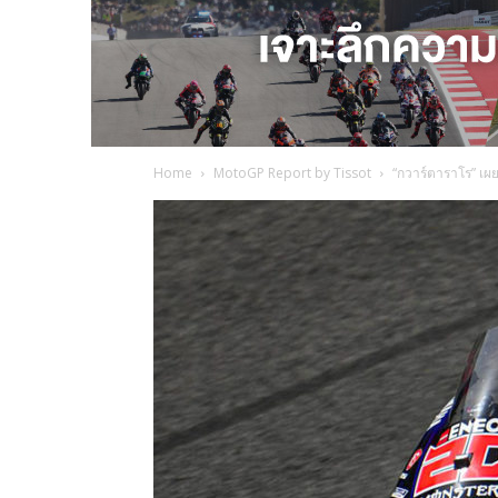
Home
MotoGP Report by Tissot
“กวาร์ตาราโร” เผย