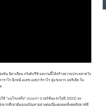
ข่งขัน อิตาเลียน กรังด์ปรีซ์ ผลงานนี้ได้สร้างความประหลาดใจ
์ตาราโร ฉีกหนี อเลช เอสปาร์กาโร คู่แข่งจาก อพริเลีย ใน
้ม
ช้ “แอโรแฟริ่ง” แบบเก่า (เวอร์ชั่นแรกในปี 2022) ลง
หลังจากที่เขาต้องเจอปัญหาอย่างต่อเนื่องตลอดทั้งสุดสัปดาห์ที่