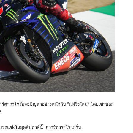
วาร์ตาราโร ก็เจอปัญหาอย่างหนักกับ “แฟริ่งใหม่” โดยเขาบอก
์
ับรถแข่งในสุดสัปดาห์นี้” กวาร์ตาราโร เกริ่น