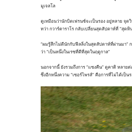
มูเจลโล
ดูเหมือนว่านักบิดเฟรนช์จะเป็นรอง อยู่หลาย จุดว
ทว่า กวาร์ตาราโร กลับเปลี่ยนสุดสัปดาห์ที่ “สุดหิน
“ผมรู้สึกไม่ดีนักกับฟีลลิ่งในสุดสัปดาห์ที่ผ่านม
ว่า “เป็นหนึ่งในเรซที่ดีที่สุดในฤดูกาล”
นอกจากนี้ ยังรวมถึงการ “แซงคืน” ดูคาติ หลายต่อ
ซึ่งอีกหนึ่งความ “เซอร์ไพรส์” คือการที่ไม่ได้เป