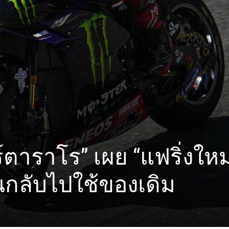
์ตาราโร” เผย “แฟริ่งใหม
นกลับไปใช้ของเดิม