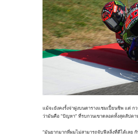
แม้จะยังคงรั้งจ่าฝูงบนตารางแชมเปี้ยนชิพ แต่ ก
ว่ามันคือ “ปัญหา” ที่รบกวนเขาตลอดทั้งสุดสัปดาห
“มันยากมากที่ผมไม่สามารถจับฟีลลิ่งที่ดีได้เลย ก