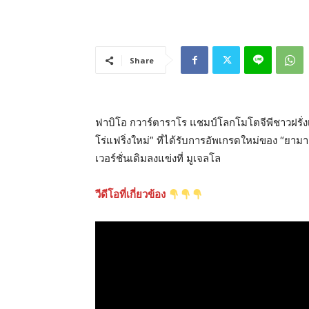
Share
ฟาบิโอ กวาร์ตาราโร แชมป์โลกโมโตจีพีชาวฝรั่
โร่แฟริ่งใหม่” ที่ได้รับการอัพเกรดใหม่ของ “ยา
เวอร์ชั่นเดิมลงแข่งที่ มูเจลโล
วีดีโอที่เกี่ยวข้อง