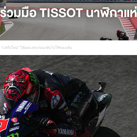
 “แฟริ่งใหม่” ให้ผลแง่ลบก่อนกลับไปใช้ของเดิม