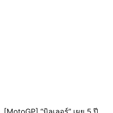
[MotoGP] “มิลเลอร์” เผย 5 ปี