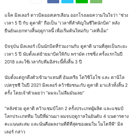
แจ็ค มิลเลอร์ ดาวบิดออสเตรเลียน ออกโรงเผยความในใจว่า “ช่วง
เวลา 5 ปี กับ ดูคาติ” ถือเป็น “เวลาที่สำคัญในชีวิตนักบิด” หลัง
ยืนยันแยกทางสิ้นฤดูกาลนี้ เพื่อเริ่มต้นใหม่กับ “เคทีเอ็ม”
ปัจจุบัน มิลเลอร์ เป็นนักบิดที่ร่วมงานกับ ดูคาติ นานที่สุดเป็นระยะ
เวลา 5 ปี นับตั้งแต่ย้ายมาบิดให้กับ พรามัค เรซซิ่ง ครั้งแรกในปี
2018 และใช้เวลากับทีมอิสระนี้ทั้งสิ้น 3 ปี
นับตั้งแต่ถูกดึงตัวเข้ามาแทนที่ อันเดรีย โดวิซิโอโซ และ ดานิโล
เปตรุชชี ในปี 2021 มิลเลอร์ คว้าชัยชนะกับ ดูคาติ มาแล้วทั้งสิ้น 2
ครั้ง โดยเจ้าตัวเผยว่า “ผมจะไม่ลืมมันเลย”
“หลังช่วย ดูคาติ คว้าแชมป์โลก 2 ครั้งประเภทผู้ผลิต และแชมป์
โลกประเภททีม ในปีที่ผ่านมา ผมจบฤดูกาลในอันดับ 4 บนตารตาง
คะแนนสะสม และนั่นคือผลงานที่ดีที่สุดของผมใน โมโตจีพี” มิล
เลอร์ กล่าว