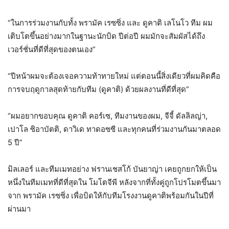
“ในการร่วมงานกับทั้ง พรามัค เรซซิ่ง และ ดูคาติ เลโนโว ทีม ผม
เติบโตขึ้นอย่างมากในฐานะนักบิด ปีต่อปี ผมมักจะสัมผัสได้ถึง
เวอร์ชั่นที่ดีที่สุดของตนเอง”
“ปีหน้าผมจะต้องเจอความท้าทายใหม่ แต่ตอนนี้สิ่งเดียวที่ผมคิดคือ
การจบฤดูกาลสุดท้ายกับทีม (ดูคาติ) ด้วยผลงานที่ดีที่สุด”
“ผมอยากขอบคุณ ดูคาติ คอร์เซ, ทีมงานของผม, จีจี้ ดัลลิลญ่า,​
เปาโล ซิอาบัตติ, ดาวิเด ทาดอซซี และทุกคนที่ร่วมงานกันมาตลอด
5 ปี”
มิลเลอร์ และทีมเมทอย่าง ฟรานเชสโก้ บันยาญ่า เคยถูกยกให้เป็น
หนึ่งในทีมเมทที่ดีที่สุดใน โมโตจีพี หลังจากที่ทั้งคู่ถูกโปรโมตขึ้นมา
จาก พรามัค เรซซิ่ง เพื่อบิดให้กับทีมโรงงานดูคาติพร้อมกันในปีที่
ผ่านมา