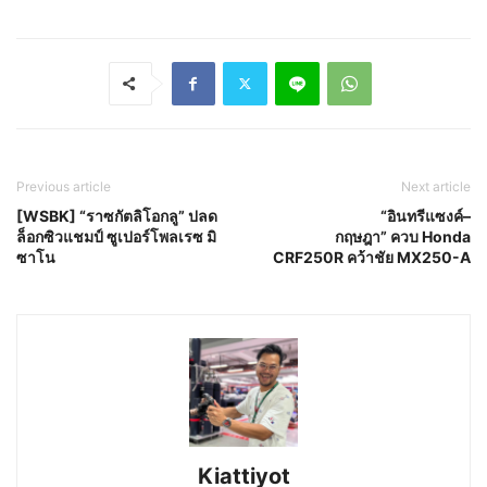
Previous article
Next article
[WSBK] “ราซกัตลิโอกลู” ปลด
“อินทรีแซงค์–
ล็อกซิวแชมป์ ซูเปอร์โพลเรซ มิ
กฤษฎา” ควบ Honda
ซาโน
CRF250R คว้าชัย MX250-A
Kiattiyot