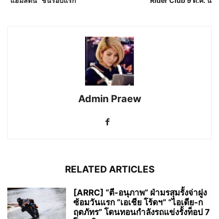
“แฮมิลตัน” ชนรอบแรก
Rider Club 9 ต.ค. นี้
Admin Praew
RELATED ARTICLES
[ARRC] “ตี-อนุภาพ” ฝ่ามรสุมรั้งจ่าฝูง
ซ้อมวันแรก “เอเชีย โร้ดฯ” “ไอเดีย-ก
ฤตภัทร” โดนทอนกำลังรถแข่งรั้งท็อป 7