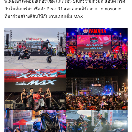
พิเศษเอาใจคอมอเตอร์ไซค์ และโชว์ Stunt รวมถึงมีต แอนด์ กรี๊ด
กับไบค์เกอร์สาวชื่อดัง Pear R1 และคอนเสิร์ตจาก Lomosonic
ที่มาร่วมสร้างสีสันให้กับงานแบบเต็ม MAX