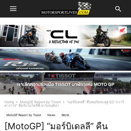
Home
MotoGP Report by Tissot
“มอร์บิเดลลี” คืนฟอร์มทะลุสู่ Q2 “กวาร์
ตาราโร” หืดจับโมโตจีพี อาร์เจนติน่า
MotoGP Report by Tissot
News
World
[MotoGP] “มอร์บิเดลลี” คืน