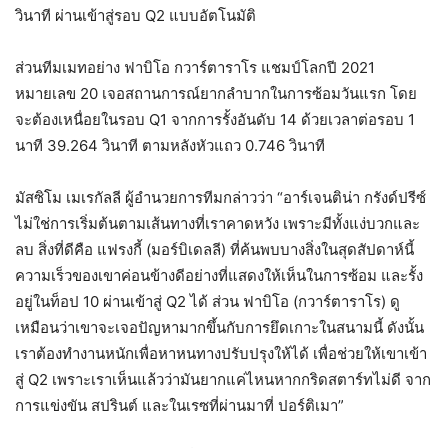
วินาที ผ่านเข้าสู่รอบ Q2 แบบอัตโนมัติ
ส่วนทีมเมทอย่าง ฟาบิโอ กวาร์ตาราโร แชมป์โลกปี 2021
หมายเลข 20 เจอสถานการณ์ยากลำบากในการซ้อมวันแรก โดย
จะต้องเหนื่อยในรอบ Q1 จากการรั้งอันดับ 14 ด้วยเวลาต่อรอบ 1
นาที 39.264 วินาที ตามหลังหัวแถว 0.746 วินาที
มัสซิโม เมเรกัลลี ผู้อำนวยการทีมกล่าวว่า “อาร์เจนติน่า กรังด์ปรีซ์
ไม่ใช่การเริ่มต้นตามเส้นทางที่เราคาดหวัง เพราะมีทั้งแง่บวกและ
ลบ สิ่งที่ดีคือ แฟรงกี้ (มอร์บิเดลลี) ที่ค้นพบบางสิ่งในสุดสัปดาห์นี้
ความเร็วของเขาค่อนข้างดีอย่างที่แสดงให้เห็นในการซ้อม และรั้ง
อยู่ในท็อป 10 ผ่านเข้าสู่ Q2 ได้ ส่วน ฟาบิโอ (กวาร์ตาราโร) ดู
เหมือนว่าเขาจะเจอปัญหามากขึ้นกับการยึดเกาะในสนามนี้ ดังนั้น
เราต้องทำงานหนักเพื่อหาหนทางปรับปรุงให้ได้ เพื่อช่วยให้เขาเข้า
สู่ Q2 เพราะเราเห็นแล้วว่ามันยากแค่ไหนหากกริดสตาร์ทไม่ดี จาก
การแข่งขัน สปรินต์ และในเรซที่ผ่านมาที่ ปอร์ติเมา”