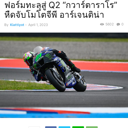
ฟอร์มทะลุสู่ Q2 “กวาร์ตาราโร”
หืดจับโมโตจีพี อาร์เจนติน่า
5602
0
By
Kiattiyot
-
April 1, 2023