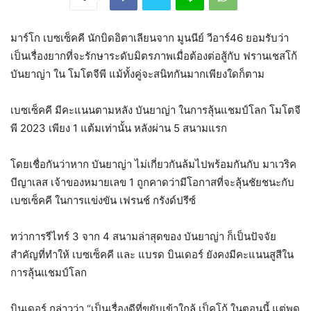
มาร์โก เบซเซ็คคี นักบิดอิตาเลียนจาก มูนนีย์ วีอาร์46 ยอมรับว่า
เป็นเรื่องยากที่จะรักษาระดับมิตรภาพเมื่อต้องต่อสู้กับ ฟรานเชสโก้
บันยาญ่า ใน โมโตจีพี แม้ทั้งคู่จะสนิทกันมากเพียงใดก็ตาม
เบซเซ็คคี มีคะแนนตามหลัง บันยาญ่า ในการลุ้นแชมป์โลก โมโตจี
พี 2023 เพียง 1 แต้มเท่านั้น หลังผ่าน 5 สนามแรก
โดยเชื่อกันว่าหาก บันยาญ่า ไม่เกี่ยวกันล้มไปพร้อมกันกับ มาเวริค
บีญาเลส เจ้าของหมายเลข 1 ถูกคาดว่ามีโอกาสที่จะลุ้นชัยชนะกับ
เบซเซ็คคี ในการแข่งขัน เฟรนช์ กรังด์ปรีซ์
ทว่าการรีไทร์ 3 จาก 4 สนามล่าสุดของ บันยาญ่า ก็เป็นปัจจัย
สำคัญที่ทำให้ เบซเซ็คคี และ แบรด บินเดอร์ ยังคงมีคะแนนสูสีใน
การลุ้นแชมป์โลก
บินเดอร์ กล่าวว่า “เป็นเรื่องดีที่ขยับเข้าใกล้ เป็คโก้ ในตอนนี้ แต่พูด