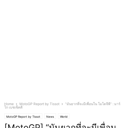
Home
MotoGP Report by Tissot
“มันยากที่จะมีเพื่อนใน โมโตจีพี” : มาร์
โก เบซเซ็คคี
MotoGP Report by Tissot
News
World
[MotoGP] “มันยากที่จะมีเพื่อน