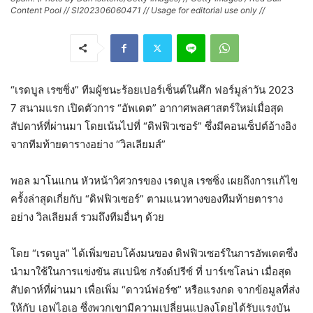
Content Pool // SI202306060471 // Usage for editorial use only //
“เรดบูล เรซซิ่ง” ทีมผู้ชนะร้อยเปอร์เซ็นต์ในศึก ฟอร์มูล่าวัน 2023
7 สนามแรก เปิดตัวการ “อัพเดต” อากาศพลศาสตร์ใหม่เมื่อสุด
สัปดาห์ที่ผ่านมา โดยเน้นไปที่ “ดิฟฟิวเซอร์” ซึ่งมีคอนเซ็ปต์อ้างอิง
จากทีมท้ายตารางอย่าง “วิลเลียมส์”
พอล มาโนแกน หัวหน้าวิศวกรของ เรดบูล เรซซิ่ง เผยถึงการแก้ไข
ครั้งล่าสุดเกี่ยกับ “ดิฟฟิวเซอร์” ตามแนวทางของทีมท้ายตาราง
อย่าง วิลเลียมส์ รวมถึงทีมอื่นๆ ด้วย
โดย “เรดบูล” ได้เพิ่มขอบโค้งมนของ ดิฟฟิวเซอร์ในการอัพเดตซึ่ง
นำมาใช้ในการแข่งขัน สแปนิช กรังด์ปรีซ์ ที่ บาร์เซโลน่า เมื่อสุด
สัปดาห์ที่ผ่านมา เพื่อเพิ่ม “ดาวน์ฟอร์ซ” หรือแรงกด จากข้อมูลที่ส่ง
ให้กับ เอฟไอเอ ซึ่งพวกเขามีความเปลี่ยนแปลงโดยได้รับแรงบัน