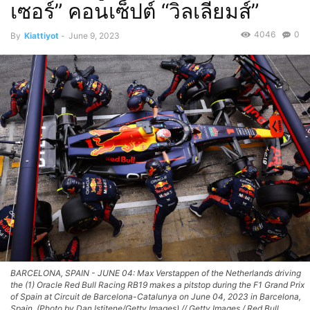
เซอร์” คอนเซ็ปต์ “วิลเลียมส์”
4046
0
By
Kiattiyot
-
June 9, 2023
BARCELONA, SPAIN - JUNE 04: Max Verstappen of the Netherlands driving
the (1) Oracle Red Bull Racing RB19 makes a pitstop during the F1 Grand Prix
of Spain at Circuit de Barcelona-Catalunya on June 04, 2023 in Barcelona,
Spain. (Photo by Dan Istitene/Getty Images) // Getty Images / Red Bull