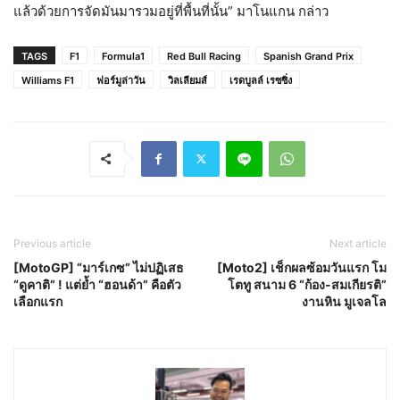
แล้วด้วยการจัดมันมารวมอยู่ที่พื้นที่นั้น” มาโนแกน กล่าว
TAGS
F1
Formula1
Red Bull Racing
Spanish Grand Prix
Williams F1
ฟอร์มูล่าวัน
วิลเลียมส์
เรดบูลล์ เรซซิ่ง
Previous article
Next article
[MotoGP] “มาร์เกซ” ไม่ปฏิเสธ
[Moto2] เช็กผลซ้อมวันแรก โม
“ดูคาติ” ! แต่ย้ำ “ฮอนด้า” คือตัว
โตทู สนาม 6 “ก้อง-สมเกียรติ”
เลือกแรก
งานหิน มูเจลโล