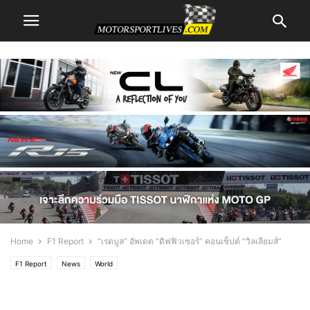
Home
F1 Report
“เรดบูล” อัพเดต “ดิฟฟิวเซอร์” คอนเซ็ปต์ “วิลเลียมส์”
F1 Report
News
World