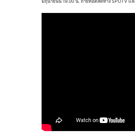
มิถุนายนนี้้ 19.00 น. ถ่ายทอดสดทาง SPOTV 