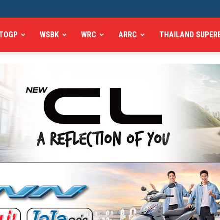
TOGP
WSBK
WRC
ARRC
THAILAND SUPER