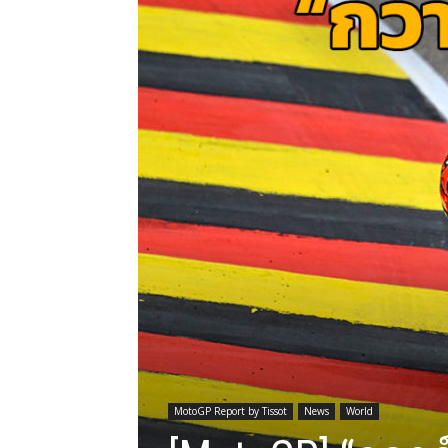
MotoGP Report by Tissot
News
World