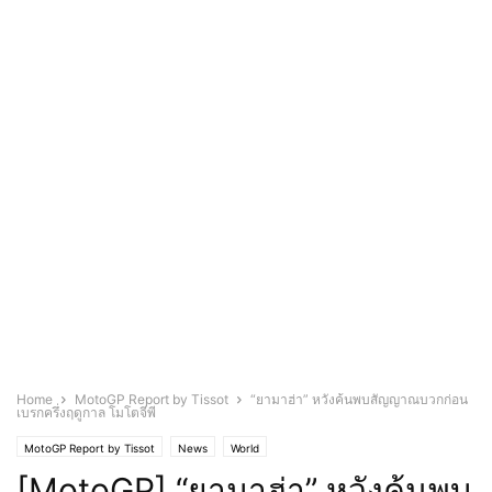
Home
MotoGP Report by Tissot
“ยามาฮ่า” หวังค้นพบสัญญาณบวกก่อน
เบรกครึ่งฤดูกาล โมโตจีพี
MotoGP Report by Tissot
News
World
[MotoGP] “ยามาฮ่า” หวังค้นพบ