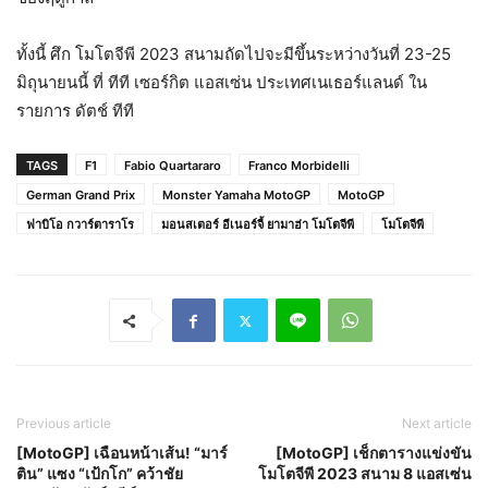
ทั้งนี้ ศึก โมโตจีพี 2023 สนามถัดไปจะมีขึ้นระหว่างวันที่ 23-25
มิถุนายนนี้ ที่ ทีที เซอร์กิต แอสเซ่น ประเทศเนเธอร์แลนด์ ใน
รายการ ดัตช์ ทีที
TAGS
F1
Fabio Quartararo
Franco Morbidelli
German Grand Prix
Monster Yamaha MotoGP
MotoGP
ฟาบิโอ กวาร์ตาราโร
มอนสเตอร์ อีเนอร์จี้ ยามาฮ่า โมโตจีพี
โมโตจีพี
Previous article
Next article
[MotoGP] เฉือนหน้าเส้น! “มาร์
[MotoGP] เช็กตารางแข่งขัน
ติน” แซง “เป้กโก” คว้าชัย
โมโตจีพี 2023 สนาม 8 แอสเซ่น