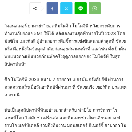
“มอนสเตอร์ ยามาฮ่า” ยอดทีมในศึก โมโตจีพี หวังยกระดับการ
ทำงานกับรถแข่ง M1 ให้ได้ หลังเจองานสุดท้าทายในปี 2023 โดย
มัสซิโม เมเรกัลลี ผู้อำนวยการทีมชี้การแข่งขันสนามล่าสุดที่ ซัคเซ
นริง คือหนึ่งในข้อมูลสำคัญก่อนลุยสนามหน้าที่ แอสเซ่น ตั้งเป้าค้น
พบแนวทางเป็นบวกก่อนพักครึ่งฤดูกาลแรกของ โมโตจีพี ในสุด
สัปดาห์หน้า
ศึก โมโตจีพี 2023 สนาม 7 รายการ เยอรมัน กรังด์ปรีซ์ ผ่านการ
ดวลความเร็วเมื่อวันอาทิตย์ที่ผ่านมา ที่ ซัคเซนริง เซอร์กิต ประเทศ
เยอรมนี
นับเป็นสุดสัปดาห์ที่หินอย่างมากสำหรับ ฟาบิโอ กวาร์ตาราโร
แชมป์โลก 1 สมัยชาวฝรั่งเศส และทีมเมทชาวอิตาเลียนอย่าง ฟ
รานโก มอร์บิเดลลี รวมถึงทีมงาน มอนสเตอร์ อีเนอร์จี้ ยามาฮ่า โม