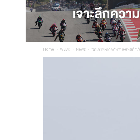
Home
WSBK
News
“อนุภาพ-กฤตภัทร” ลงเทสต์ “เวิ