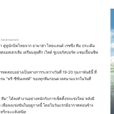
Advertisement
ำ คู่หูนักบิดไทยจาก ยามาฮ่า ไทยแลนด์ เรซซิ่ง ทีม ประเดิม
อสเตรเลีย เตรียมลุยศึก เวิลด์ ซูเปอร์สปอร์ต แชมเปี้ยนชิพ
การทดสอบอย่างเป็นทางการระหว่างวันที่ 19-20 กุมภาพันธ์นี้ ที่
ม “พรี-ซีซั่นเทสต์” ของทุกทีมก่อนดวลสนามแรกในวันที่
ทีม” ได้ลงทำงานอย่างหนักกับการเซ็ตติ้งรถแข่งใหม่ หลังมี
พื่อลงแข่งขันในฤดูกาลนี้ โดยในวันแรกมีอากาศค่อนข้าง
แทร็กจะแห้งสนิท