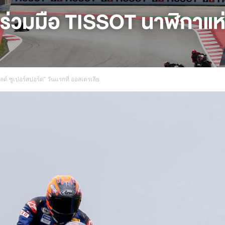
ลด์ ซูเปอร์สปอร์ต” วันแรกที่ ออสเตรเลีย