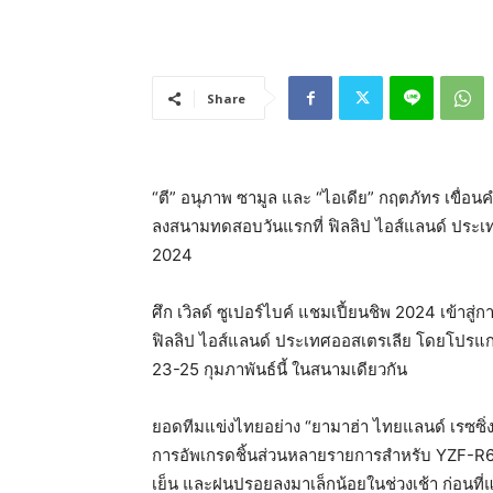
Share
“ตี” อนุภาพ ซามูล และ “ไอเดีย” กฤตภัทร เขื่อนค
ลงสนามทดสอบวันแรกที่ ฟิลลิป ไอส์แลนด์ ประเทศอ
2024
ศึก เวิลด์ ซูเปอร์ไบค์ แชมเปี้ยนชิพ 2024 เข้าสู่
ฟิลลิป ไอส์แลนด์ ประเทศออสเตรเลีย โดยโปรแกร
23-25 กุมภาพันธ์นี้ ในสนามเดียวกัน
ยอดทีมแข่งไทยอย่าง “ยามาฮ่า ไทยแลนด์ เรซซิ่ง 
การอัพเกรดชิ้นส่วนหลายรายการสำหรับ YZF-R6 เ
เย็น และฝนปรอยลงมาเล็กน้อยในช่วงเช้า ก่อนที่