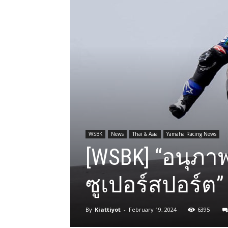
WSBK
News
Thai & Asia
Yamaha Racing News
[WSBK] “อนุภาพ
ซูเปอร์สปอร์ต”
By
Kiattiyot
-
February 19, 2024
6395