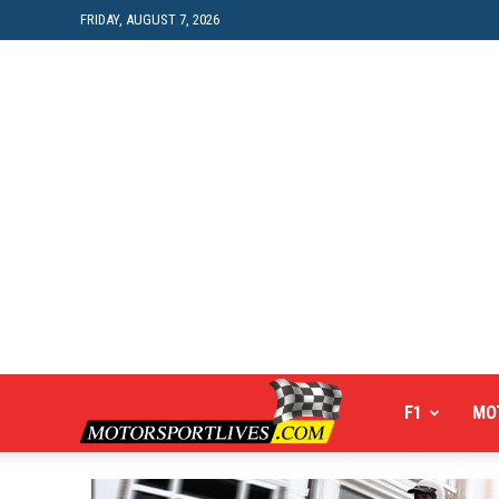
FRIDAY, AUGUST 7, 2026
Motorsportlives
F1
MO