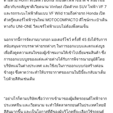
ตามด้วย Honri ที่เปิดตัว Boma รถยนต์ไฟฟ้าขนาด 4 ที่นั่ง เช่น
เดียวกับรถสัญชาติเวียดนาม Vinfast เปิดตัวรถ SUV ไฟฟ้า VF 7
และรถกระบะไฟฟ้าต้นแบบ VF Wild รวมถึงค่ายรถ Honda เปิด
ตัวสกู๊ตเตอร์ไฟฟ้ารุ่นใหม่ MOTOCOMPACTO ดีไซน์กระเป๋าเดิน
ทางกับ UNI-ONE วีลแชร์ไฟฟ้าแบบไม่ต้องพึ่งคนเข็น
นอกจากนี้การจัดงานบางกอก มอเตอร์โชว์ ครั้งที่ 45 ยังได้รับการ
สนับสนุนจากบรรดาค่ายรถต่างๆ ในการออกแบบและตกแต่งบูธ
เพื่อดึงดูดความสนใจของผู้เข้าชมงานให้เข้าไปเยี่ยมชมสินค้า ซึ่ง
การออกแบบบูธของแต่ละค่ายต่างได้รับการพิจารณาอนุมัติโดย
บริษัทแม่ในต่างประเทศ และใช้งบในการออกแบบก่อสร้างค่อน
ข้างสูง ซึ่งคาดว่าจะทำให้บรรยากาศของงานในปีนี้จะกลับมาเต็ม
ไปด้วยสีสันเช่นเดิม
“อย่างไรก็ตามบริษัทเชื่อว่าการเข้ามาของผู้ผลิตรถยนต์ไฟฟ้าจาก
ประเทศจีน และเวียดนาม จะทำให้ตลาดรถยนต์ในประเทศไทยมี
สีสันมากขึ้น และเป็นโอกาสที่ดีของผู้บริโภคที่จะเลือกใช้รถยนต์