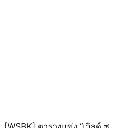
[WSBK] ตารางแข่ง “เวิลด์ ซู