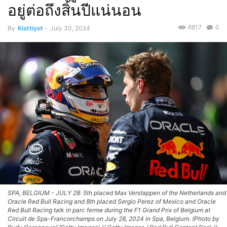
อยู่ต่อถึงสิ้นปีแน่นอน
6817
0
By
Kiattiyot
-
July 30, 2024
SPA, BELGIUM - JULY 28: 5th placed Max Verstappen of the Netherlands and
Oracle Red Bull Racing and 8th placed Sergio Perez of Mexico and Oracle
Red Bull Racing talk in parc ferme during the F1 Grand Prix of Belgium at
Circuit de Spa-Francorchamps on July 28, 2024 in Spa, Belgium. (Photo by