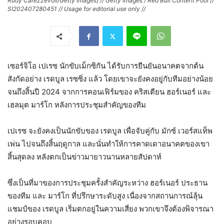
Rudy Carezzevoli/Getty Images) // Getty Images / Red Bull Content Pool //
SI202407280451 // Usage for editorial use only //
เซอร์จิโอ เปเรซ นักขับเม็กซิกัน ได้รับการยืนยันอนาคตจากต้น
สังกัดอย่าง เรดบูล เรซซิ่ง แล้ว โดยเขาจะยังคงอยู่กับทีมอย่างน้อย
จนถึงสิ้นปี 2024 จากการคอนเฟิร์มของ คริสเตียน ฮอร์เนอร์ และ
เฮลมุต มาร์โก หลังการประชุมสำคัญของทีม
เปเรซ จะยังคงเป็นนักขับของ เรดบูล เพื่อจับคู่กับ มักซ์ เวอร์สแท็พ
เพ่น ไปจนถึงสิ้นฤดูกาล และนั่นทำให้การคาดเดาอนาคตของเขา
สิ้นสุดลง หลังตกเป็นข่าวมายาวนานหลายสัปดาห์
ซึ่งเป็นที่มาของการประชุมครั้งสำคัญระหว่าง ฮอร์เนอร์ ประธาน
ของทีม และ มาร์โก ที่ปรึกษาระดับสูง เนื่องจากสถานการณ์ลุ้น
แชมป์ของ เรดบูล เริ่มตกอยู่ในความเสี่ยง พวกเขาจึงต้องพิจารณา
อย่างรอบคอบ