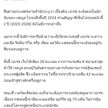
สื่อต่างประเทศหลายสำนักระบุว่า เบื้องต้น เปเรซ จะยังคงเป็นนัก
ขับของ เรดบูล ไปจนถึงสิ้นปี 2024 ส่วนสัญญาที่เซ็นไปก่อนหน้านี้
2 ปี (2025-2026) ยังไม่มีการกล่าวถึง
นอกจากนี้ ยังมีการหารือด้วยว่าจะดึงใครมาแทนที่ เปเรซ ระหว่าง
แดเนีล ริคคิอาร์โด หรือ เลียม ลอว์สัน แต่ตอนนี้เขาจะยังคงอยู่กับ
ทีมจนจบฤดูกาล
ทั้งนี้ เปเรซ เก็บได้เพียง 28 คะแนน จากการแข่งขัน 8 สนามล่าสุด
ทำให้ เรดบูล ตกอยุ่ในอันตรายอย่างมากกับสถานการณ์ลุ้นแชมป์
ประเภทผู้ผลิต ซึ่ง แม็คลาเรน ไล่บี้พวกเขาเข้ามาเหลือ 42 คะแนน
ก่อนเข้าสู่ช่วงพักครึ่งฤดูกาล
ขณะที่ เวอร์สแท็พเพ่น เองก็น่าจะต้องการแรงสนับสนุนจาก เปเรซ
เนื่องจากตอนนี้เขามีคะแนนเหนือ นอร์ริส อยู่ 70 แต้ม ในการลุ้น
แชมป์โลกรถสูตรหนึ่งประเภทนักขับ