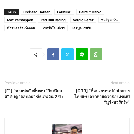
TAGS
Christian Horner
Formula1
Helmut Marko
Max Verstappen
Red Bull Racing
Sergio Perez
ฟอร์มูล่าวัน
มักซ์ เวอร์สแท็พเพ่น
เซอร์จิโอ เปเรซ
เรดบูล เรซซิ่ง
Previous article
Next article
[F1] “ซายน์ซ” เซ็นซบ “วิลเลียม
[GT3] “ท็อป-ธนาตย์” นักแข่ง
ส์” จับคู่ “อัลบอน” ซิ่งเอฟวัน 2 ปี+
ไทยแซงจากท้ายคว้ารองแชมป์
“นูร์-บวร์กริง”