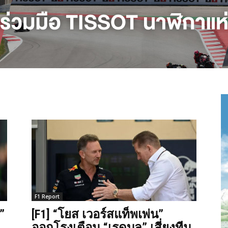
F1 Report
”
[F1] “โยส เวอร์สแท็พเพ่น”
ออกโรงเตือน “เรดบูล” เสี่ยงทีม