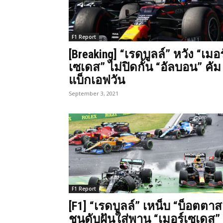
F1 Report
[Breaking] “เรดบูลล์” หวัง “เมอร
เซเดส” ไม่ปิดกั้น “อัลบอน” คัม
แบ็กเอฟวัน
September 3, 2021
F1 Report
[F1] “เรดบูลล์” เหน็บ “บ็อตตาส
ชนดับฝันใส่พาน “เมอร์เซเดส”