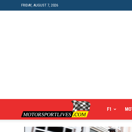
FRIDAY, AUGUST 7, 2026
Motorsportlives
F1
MO