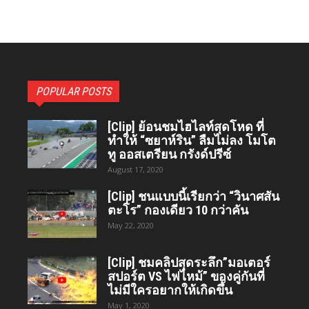
POPULAR POSTS
[Clip] ย้อนชมไฮไลท์สุดโหด ที่
ทำให้ “ซยาห์ริน” ลืมไม่ลง โมโต
ทู ออสเตรียน กรังด์ปรีซ์
August 17, 2020
[Clip] ชนแบบนี้เรียกว่า “วินาศสัน
ตะโร”​ กองเดียว 10 กว่าคัน
May 22, 2020
[Clip] ชมคลิปสุดระลึก”มอเตอร์
สปอร์ต VS ไฟไหม้” ของคู่กันที่
ไม่มีใครอยากให้เกิดขึ้น
May 1, 2020