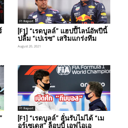
F1 Report
์
[F1] “เรดบูลล์” แฮปปี้ไลน์อัพปีนี้
ปลื้ม “เปเรซ” เสริมแกร่งทีม
August 20, 2021
F1 Report
”
[F1] “เรดบูลล์” ลั่นรับไม่ได้ “เม
อร์เซเดส” ล็อบบี้ เอฟไอเอ