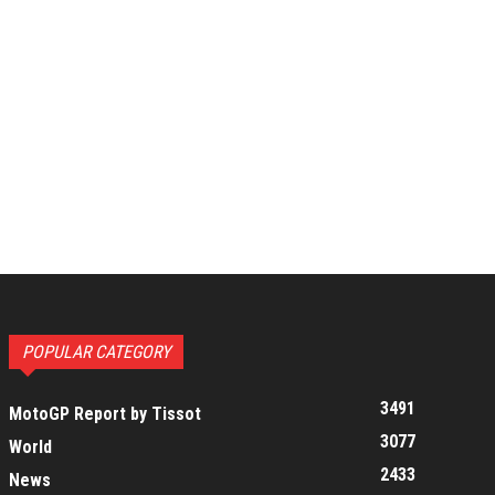
POPULAR CATEGORY
3491
MotoGP Report by Tissot
3077
World
2433
News