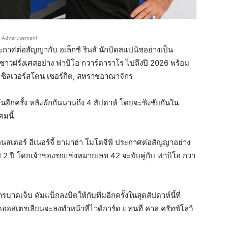
Advertisement
กาศต่อสัญญากับ อเล็กซ์ รินส์ นักบิดสแปนิชอย่างเป็น
ชาวฝรั่งเศสอย่าง ฟาบิโอ กวาร์ตาราโร ไปถึงปี 2026 พร้อม
่ ซิลเวอร์สโตน เซอร์กิต, สหราชอาณาจักร
อีกครั้ง หลังพักกันนานถึง 4 สัปดาห์ โดยจะชิงชัยกันใน
คมนี้
มอนสเตอร์ อีเนอร์จี้ ยามาฮ่า โมโตจีพี ประกาศต่อสัญญาอย่าง
ป 2 ปี โดยเจ้าของรถแข่งหมายเลข 42 จะจับคู่กับ ฟาบิโอ กวา
การบาดเจ็บ คัมแบ็กลงบิดให้กับทีมอีกครั้งในสุดสัปดาห์นี้ที่
ิดออสเตรเลียนจะลงทำหน้าที่ไวด์การ์ด แทนที่ คาล ครัทช์โลว์