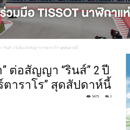
“รินส์” 2 ปี คัมแบ็กจับคู่ “กวาร์ตาราโร” สุดสัปดาห์นี้
 ต่อสัญญา “รินส์” 2 ปี
ร์ตาราโร” สุดสัปดาห์นี้
5475
0