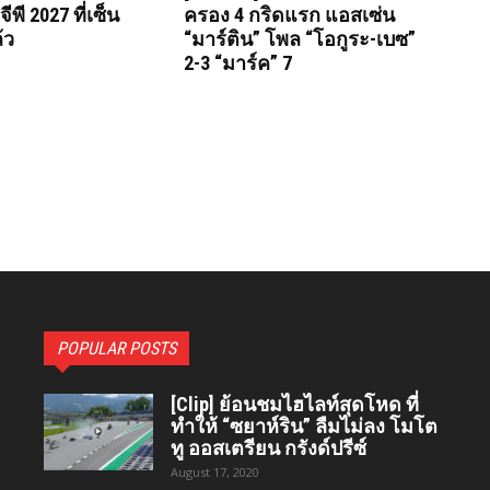
ีพี 2027 ที่เซ็น
ครอง 4 กริดแรก แอสเซ่น
้ว
“มาร์ติน” โพล “โอกูระ-เบซ”
2-3 “มาร์ค” 7
POPULAR POSTS
[Clip] ย้อนชมไฮไลท์สุดโหด ที่
ทำให้ “ซยาห์ริน” ลืมไม่ลง โมโต
ทู ออสเตรียน กรังด์ปรีซ์
August 17, 2020