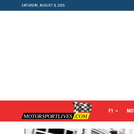
SATURDAY, AUGUST 8, 2026
Motorsportlives
F1
MO