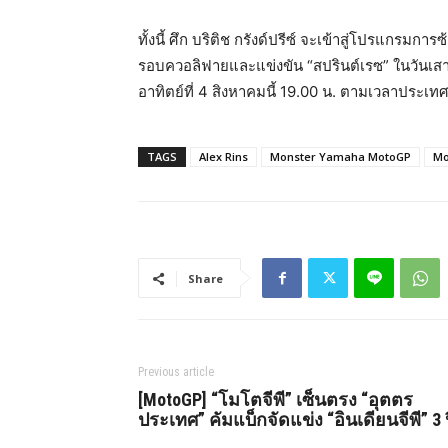
ทั้งนี้ ศึก บริติช กรังด์ปรีซ์ จะเข้าสู่โปรแกรมกา
รอบควอลิฟายและแข่งขัน “สปรินต์เรซ” ในวันเสาร์
อาทิตย์ที่ 4 สิงหาคมนี้ 19.00 น. ตามเวลาปร
TAGS
Alex Rins
Monster Yamaha MotoGP
Mo
Share
Previous article
[MotoGP] “โมโตจีพี” เซ็นตรง “อุตตร
ประเทศ” คัมแบ็กจัดแข่ง “อินเดียนจีพี” 3 