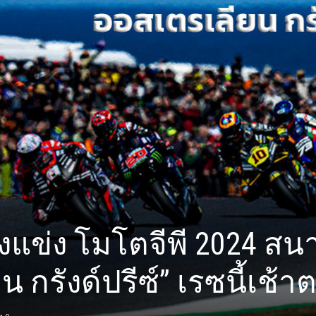
งแข่ง โมโตจีพี 2024 สน
 กรังด์ปรีซ์” เรซนี้เช้าตร