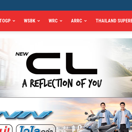
TOGP
WSBK
WRC
ARRC
THAILAND SUPER