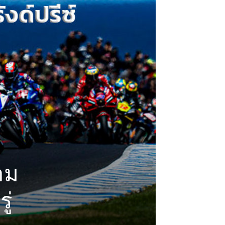
าม
ู่