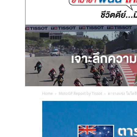
Home
MotoGP Report by Tissot
ตารางแข่ง โมโตจีพี