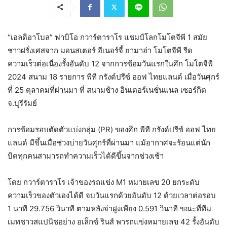
“เอลดิอาโบล” ฟาบิโอ กวาร์ตาราโร แชมป์โลกโมโตจีพี 1 สมัย
ชาวฝรั่งเศสจาก มอนสเตอร์ อีเนอร์จี้ ยามาฮ่า โมโตจีพี รีด
ความเร็วต่อเนื่องรั้งอันดับ 12 จากการซ้อมวันแรกในศึก โมโตจีพี
2024 สนาม 18 รายการ พีที กรังด์ปรีซ์ ออฟ ไทยแลนด์ เมื่อวันศุกร์
ที่ 25 ตุลาคมที่ผ่านมา ที่ สนามช้าง อินเตอร์เนชั่นแนล เซอร์กิต
จ.บุรีรัมย์
การซ้อมรอบตัดตัวแบ่งกลุ่ม (PR) ของศึก พีที กรังด์ปรีซ์ ออฟ ไทย
แลนด์ มีขึ้นเมื่อช่วงบ่ายวันศุกร์ที่ผ่านมา แม้อากาศจะร้อนแต่นัก
บิดทุกคนสามารถทำความเร็วได้ดีขึ้นจากช่วงเช้า
โดย กวาร์ตาราโร เจ้าของรถแข่ง M1 หมายเลข 20 ยกระดับ
ความเร็วของตัวเองได้ดี จบวันแรกด้วยอันดับ 12 ด้วยเวลาต่อรอบ
1 นาที 29.756 วินาที ตามหลังจ่าฝูงเพียง 0.591 วินาที ขณะที่ทีม
เมทชาวสแปนิชอย่าง อเล็กซ์ รินส์ พารถแข่งหมายเลข 42 รั้งอันดับ