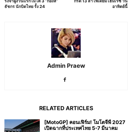
รั้งจ่าฝูงวันแรกโมโต 3 “ก๊องส์”
กริด 13 ล่าโพเดียมโฮมเรซ วัน
ธัชกร นักบิดไทย รั้ง 24
อาทิตย์นี้
Admin Praew
RELATED ARTICLES
[MotoGP] คอนเฟิร์ม! โมโตจีพี 2027
เปิดฉากที่ประเทศไทย 5-7 มีนาคม