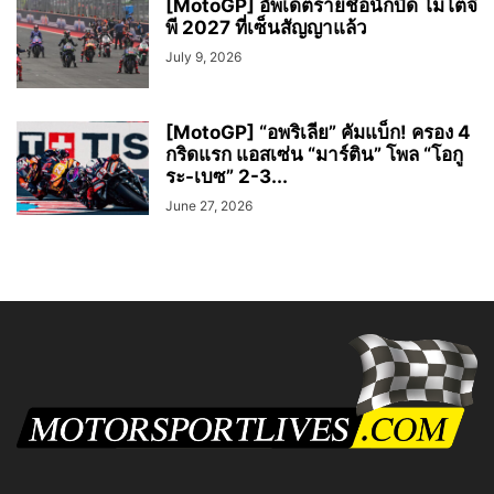
[MotoGP] อัพเดตรายชื่อนักบิด โมโตจี
พี 2027 ที่เซ็นสัญญาแล้ว
July 9, 2026
[MotoGP] “อพริเลีย” คัมแบ็ก! ครอง 4
กริดแรก แอสเซ่น “มาร์ติน” โพล “โอกู
ระ-เบซ” 2-3...
June 27, 2026