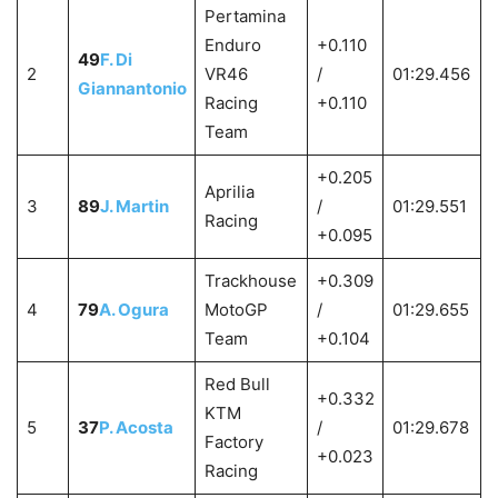
Pertamina
Enduro
+0.110
49
F. Di
2
VR46
/
01:29.456
Giannantonio
Racing
+0.110
Team
+0.205
Aprilia
3
89
J. Martin
/
01:29.551
Racing
+0.095
Trackhouse
+0.309
4
79
A. Ogura
MotoGP
/
01:29.655
Team
+0.104
Red Bull
+0.332
KTM
5
37
P. Acosta
/
01:29.678
Factory
+0.023
Racing