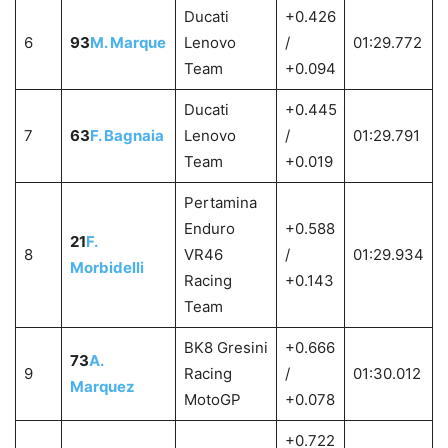
Ducati
+0.426
6
93
M. Marque
Lenovo
/
01:29.772
Team
+0.094
Ducati
+0.445
7
63
F. Bagnaia
Lenovo
/
01:29.791
Team
+0.019
Pertamina
Enduro
+0.588
21
F.
8
VR46
/
01:29.934
Morbidelli
Racing
+0.143
Team
BK8 Gresini
+0.666
73
A.
9
Racing
/
01:30.012
Marquez
MotoGP
+0.078
+0.722