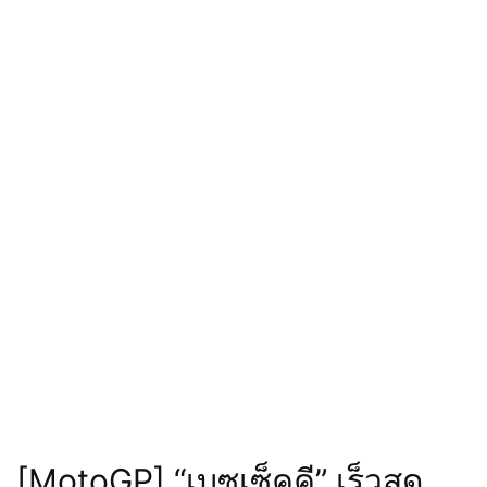
[MotoGP] “เบซเซ็คคี” เร็วสุด