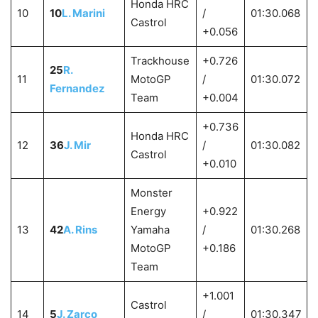
Honda HRC
10
10
L. Marini
/
01:30.068
Castrol
+0.056
Trackhouse
+0.726
25
R.
11
MotoGP
/
01:30.072
Fernandez
Team
+0.004
+0.736
Honda HRC
12
36
J. Mir
/
01:30.082
Castrol
+0.010
Monster
Energy
+0.922
13
42
A. Rins
Yamaha
/
01:30.268
MotoGP
+0.186
Team
+1.001
Castrol
14
5
J. Zarco
/
01:30.347