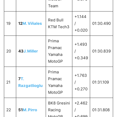
Team
+1.144
Red Bull
19
12
M. Viñales
/
01:30.490
KTM Tech3
+0.020
Prima
+1.493
Pramac
20
43
J. Miller
/
01:30.839
Yamaha
+0.349
MotoGP
Prima
+1.763
7
T.
Pramac
21
/
01:31.109
Razgatlioglu
Yamaha
+0.270
MotoGP
BK8 Gresini
+2.462
22
51
M. Pirro
Racing
/
01:31.808
MotoGP
+0.699