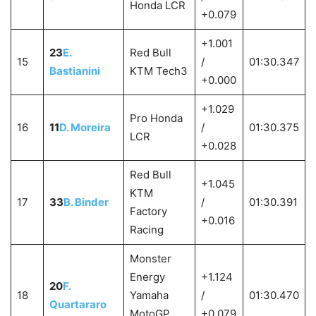
Honda LCR
+0.079
+1.001
23
E.
Red Bull
15
/
01:30.347
Bastianini
KTM Tech3
+0.000
+1.029
Pro Honda
16
11
D. Moreira
/
01:30.375
LCR
+0.028
Red Bull
+1.045
KTM
17
33
B. Binder
/
01:30.391
Factory
+0.016
Racing
Monster
Energy
+1.124
20
F.
18
Yamaha
/
01:30.470
Quartararo
MotoGP
+0.079