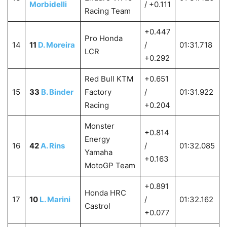
Morbidelli
/ +0.111
Racing Team
+0.447
Pro Honda
14
11
D. Moreira
/
01:31.718
LCR
+0.292
Red Bull KTM
+0.651
15
33
B. Binder
Factory
/
01:31.922
Racing
+0.204
Monster
+0.814
Energy
16
42
A. Rins
/
01:32.085
Yamaha
+0.163
MotoGP Team
+0.891
Honda HRC
17
10
L. Marini
/
01:32.162
Castrol
+0.077