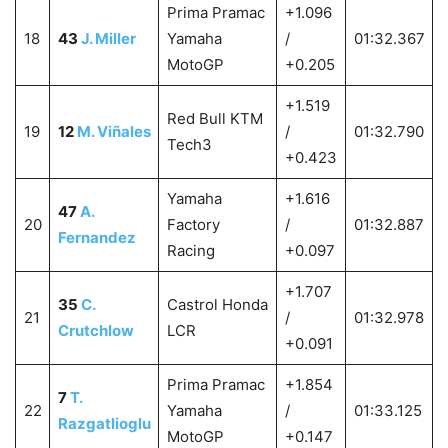
Prima Pramac
+1.096
18
43
J. Miller
Yamaha
/
01:32.367
MotoGP
+0.205
+1.519
Red Bull KTM
19
12
M. Viñales
/
01:32.790
Tech3
+0.423
Yamaha
+1.616
47
A.
20
Factory
/
01:32.887
Fernandez
Racing
+0.097
+1.707
35
C.
Castrol Honda
21
/
01:32.978
Crutchlow
LCR
+0.091
Prima Pramac
+1.854
7
T.
22
Yamaha
/
01:33.125
Razgatlioglu
MotoGP
+0.147