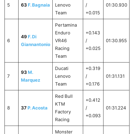
5
63
F. Bagnaia
Lenovo
/
01:30.930
Team
+0.015
Pertamina
Enduro
+0.143
49
F. Di
6
VR46
/
01:30.955
Giannantonio
Racing
+0.025
Team
Ducati
+0.319
93
M.
7
Lenovo
/
01:31.131
Marquez
Team
+0.176
Red Bull
+0.412
KTM
8
37
P. Acosta
/
01:31.224
Factory
+0.093
Racing
Monster