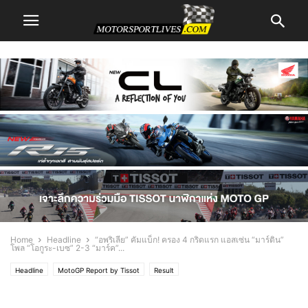
Home
Headline
“อพริเลีย” คัมแบ็ก! ครอง 4 กริดแรก แอสเซ่น “มาร์ติน”
โพล “โอกูระ-เบซ” 2-3 “มาร์ค”...
Headline
MotoGP Report by Tissot
Result