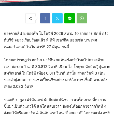
การควอลิฟายของศึก โมโตจีพี 2026 สนาม 10 รายการ ดัตช์ กรัง
ด์ปรีซ์ จบลงเรียบร้อยแล้ว ที่ ทีที เซอร์กิต แอสเซ่น ประเทศ
เนเธอร์แลนด์ ในวันเสาร์ที่ 27 มิถุนายนนี้
โดยผลปรากฏว่า ฮอร์เก มาร์ติน กดคันเร่งคว้าโพลไปครองด้วย
เวลาต่อรอบ 1 นาที 30.812 วินาที เฉือน ไอ โอกูระ นักบิดญี่ปุ่นจาก
แทร็กเฮาส์ โมโตจีพี เพียง 0.011 วินาทีเท่านั้น ส่วนกริดที่ 3 เป็น
ของจ่าฝูงบนตารางแชมเปี้ยนชิพอย่าง มาร์โก เบซเซ็คคี ตามหลัง
เพียง 0.033 วินาที
ขณะที่ ราอูล เฟร์นันเดซ นักบิดสแปนิชจาก แทร็คเฮาส ที่ทะยาน
ขึ้นมาเป็นหัวแถวได้ แต่โดนลบเวลา ยังคงได้ออกตัวจากกริดที่ 4
ส่งผลให้กริดสตาร์ท 4 อันดับแรกโดน “ล็อกเอาท์” โดยรถแข่ง อพริ