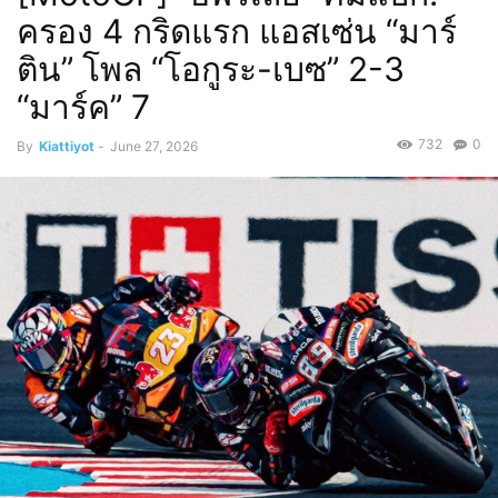
ครอง 4 กริดแรก แอสเซ่น “มาร์
ติน” โพล “โอกูระ-เบซ” 2-3
“มาร์ค” 7
732
0
By
Kiattiyot
-
June 27, 2026