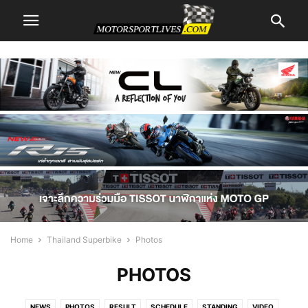
Home
Thailand Superbike
Photos
PHOTOS
NEWS
PHOTOS
RESULT
SCHEDULE
STANDING
VIDEO