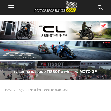
Home
Tags
เอเชีย โร้ด เรซซิ่ง แชมเปี้ยนชิพ