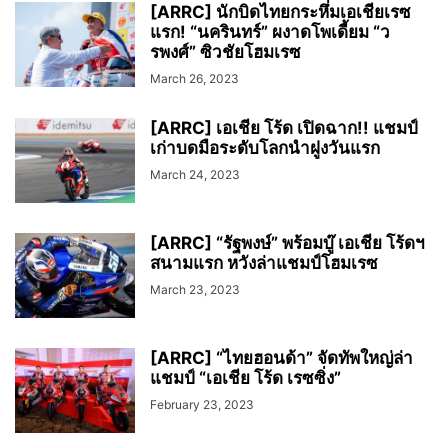
[ARRC] นักบิดไทยกระหึ่มเอเชียเรซ
แรก! “นครินทร์” ผงาดโพเดี้ยม “ว
รพงศ์” ซิวชัยโฮมเรซ
March 26, 2023
[ARRC] เอเชีย โร้ด เปิดฉาก!! แชมป์
เก่าบดมือระดับโลกนำฝูงวันแรก
March 24, 2023
[ARRC] “รัฐพงษ์” พร้อมบู๊ เอเชีย โร้ดฯ
สนามแรก หวังล่าแชมป์โฮมเรซ
March 23, 2023
[ARRC] “ไทยฮอนด้า” จัดทัพใหญ่ล่า
แชมป์ “เอเชีย โร้ด เรซซิ่ง”
February 23, 2023