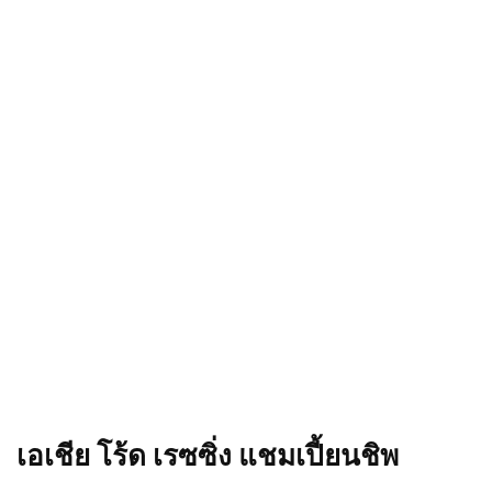
เอเชีย โร้ด เรซซิ่ง แชมเปี้ยนชิพ