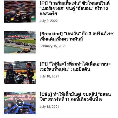
[F1] “เวอร์สแท็พเพ่น” ซิวโพลสปรินต์
“เมอร์เซเดส” ชนคู่ “อัลบอน” กริด 12
ออสเตรีย
July 9, 2022
[Breakind] “เอฟวัน” ยึด 3 สปรินต์เรซ
เพิ่มแต้มเพิ่มความมันส์
February 15, 2022
[F1] “ไม่มีอะไรที่ผมทำได้เพื่อเอาชนะ
เวอร์สแท็พเพ่น” : แฮมิลตัน
July 18, 2021
[Clip] ทำให้เด็กมันดู! ชมคลิป “อลอน
โซ” สตาร์ทที่ 11 กดทีเดียวขึ้นที่ 5
July 18, 2021