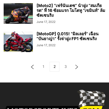
[Moto2] “เฟร์นันเดซ” นำฝูง “สมเกีย
รต” ที่ 16 ซ้อมแรก โมโตทู “เขมินท์” ล้ม
ซัคเซนริง
June 17, 2022
[MotoGP] 0.015! “มิลเลอร์” เฉือน
“บันยาญ่า” รั้งจ่าฝูง FP1 ซัคเซนริง
June 17, 2022
1
2
3