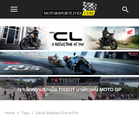
Home
Tags
Saudi Arabian Grand Prix