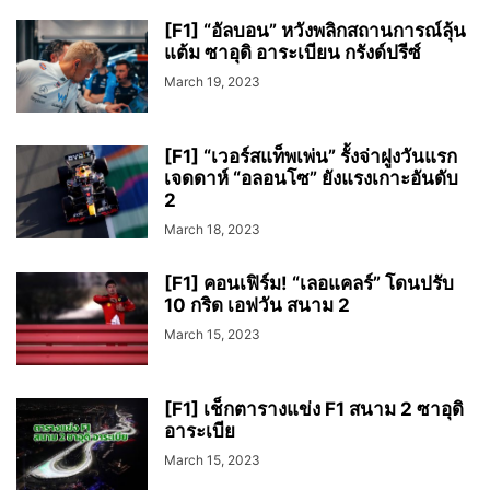
[F1] “อัลบอน” หวังพลิกสถานการณ์ลุ้น
แต้ม ซาอุดิ อาระเบียน กรังด์ปรีซ์
March 19, 2023
[F1] “เวอร์สแท็พเพ่น” รั้งจ่าฝูงวันแรก
เจดดาห์ “อลอนโซ” ยังแรงเกาะอันดับ
2
March 18, 2023
[F1] คอนเฟิร์ม! “เลอแคลร์” โดนปรับ
10 กริด เอฟวัน สนาม 2
March 15, 2023
[F1] เช็กตารางแข่ง F1 สนาม 2 ซาอุดิ
อาระเบีย
March 15, 2023