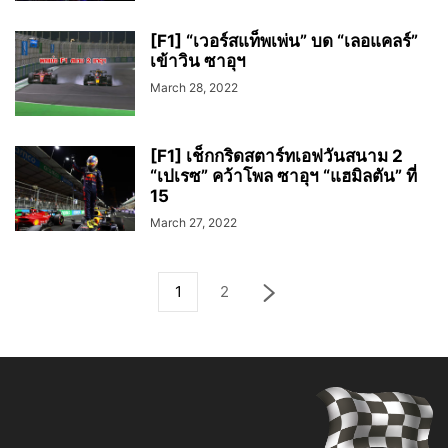
[F1] “เวอร์สแท็พเพ่น” บด “เลอแคลร์”
เข้าวิน ซาอุฯ
March 28, 2022
[F1] เช็กกริดสตาร์ทเอฟวันสนาม 2
“เปเรซ” คว้าโพล ซาอุฯ “แฮมิลตัน” ที่
15
March 27, 2022
1
2