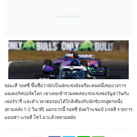
ขณะที่ รอสซี่ ขึ้นชื่อว่านักเป็นนักแข่งอัจฉริยะคนหนึ่งของวงการ
มอเตอร์สปอร์ตโลก เขาเคยเข้าร่วมทดสอบรถแข่งฟอร์มูล่าวันกับ
เฟอร์รารี่ และทำเวลาต่อรอบได้ใกล้เคียงกับนักขับรถสูตรหนึ่ง
(ตามหลัง 1-2 วินาที) นอกจากนี้ รอสซี่ ยังคว้าแชมป์ แรลลี่ รายการ
มอนซ่า-แรลลี่ โชว์ มาแล้วหลายสมัย