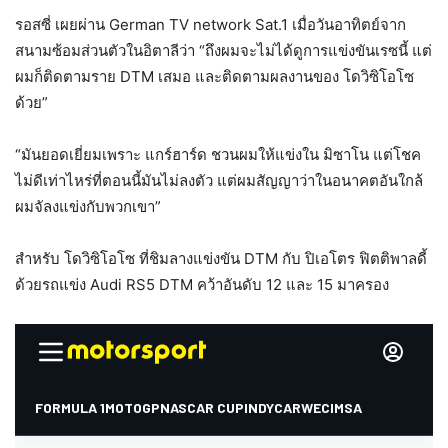
รอสซี่ เผยผ่าน German TV network Sat.1 เมื่อวันอาทิตย์จาก
สนามซ้อมส่วนตัวในอิตาลีว่า “ถึงผมจะไม่ได้ดูการแข่งขันเรซนี้ แต่
ผมก็ติดตามราย DTM เสมอ และติดตามผลงานของ โดวิซิโอโซ
ด้วย”
“มันยอดเยี่ยมเพราะ แกร์ฮาร์ด ชวนผมให้แข่งใน มิซาโน แต่โชค
ไม่ดีเท่าไหร่ที่ตอนนี้มันไม่ลงตัว แต่ผมสัญญาว่าในอนาคตอันใกล้
ผมจัลงแข่งกับพวกเขา”
สำหรับ โดวิซิโอโซ ที่ชิมลางแข่งขัน DTM กับ ปิเอโตร ฟิตติพาลดี้
ด้วยรถแข่ง Audi RS5 DTM คว้าอันดับ 12 และ 15 มาครอง