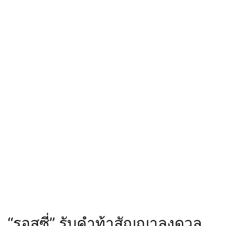
“รอสซี่” รับคำท้าสัญญาลงดวล