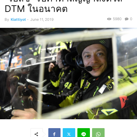
DTM ในอนาคต
5980
0
By
Kiattiyot
-
June 11, 2019