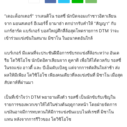
“เดอะด็อกเตอร์” วาเลนติโน รอสซี่ นักบิดจอมเก๋าชาวอิตาเลียน
จาก มอนสเตอร์ อีเนอร์จี้ ยามาฮ่า ตกปากรับคำให้ “สัญญา” กับ
แกร์ฮาร์ด แบร์เกอร์ บอสใหญ่ศึกสี่ล้อสุดโหดรายการ DTM ว่าจะ
เข้าร่วมแข่งขันในสนาม มิซาโน ในอนาคตอันใกล้
แบร์เกอร์ มีแผนที่จะประชันฝีมือการขับรถแข่งสี่ล้อระหว่าง อันเด
รีย โดวิซิโอโซ นักบิดอิตาเลียนจาก ดูคาติ เพื่อให้ได้ดวลกับ รอสซี่
ในรถแข่ง อาวดี้ และ บีเอ็มดับเบิลยู แต่จากการตัดสินใจล่าช้า ส่ง
ผลให้มีเพียง โดวิซิโอโซ เพียงคนเดียวที่ลงแข่งขันที่ มิซาโน เมื่อสุด
สัปดาห์ที่ผ่านมา
เป็นที่เข้าใจว่า DTM พยายามดึงตัว รอสซี่ เป็นนักขับรับเชิญใน
รายการของพวกเขาให้ได้ในช่วงต้นฤดูกาลหน้า โดยฝ่ายจัดการ
แข่งันอาจมีการทบทวนให้มีการแข่งขันแบบไนท์เรซที่ มิซาโน
แทน หลังจากการรีวิวของ โดวิซิโอโซ