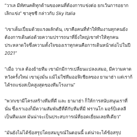
“วาเล มีทัศนคติทุกด้านของคนที่ต้องการแข่งต่อ ยกเว้นการอยาก
เลิกแข่ง” ซาลุซชี กล่าวกับ
Sky Italia
“
เขาเต็มเปี่ยมด้วยแรงผลักดัน
,
เขาคือคนที่ทำให้ทีมงานทุกคนยัง
ต้องการเดินต่อด้วยความปรารถนาที่ยิ่งใหญ่เขาทำให้ทุกคน
ประหลาดใจซึ่งความตั้งใจของเราทุกคนคือการเดินหน้าต่อไปในปี
2021”
“เมื่อ วาเล ต้องย้ายทีม เขามักมีการเปลี่ยนแปลงเสมอ, มีความคาด
หวังครั้งใหม่ เขามุ่งมั่น แม้ไม่ใช่ทีมออฟิเชียลของ ยามาฮ่า แต่เราก้
ได้รถแข่งสเป็คสูงสุดของทีมโรงงาน”
“พวกเขามีโครงสร้างทีมที่ดี และ ยามาฮ่า ก็ให้การสนับสนุนเราที่
นั่น ซึ่งเราเองก็มีความสัมพันธืที่ดีกับทีมที่มี ฟรานโก มอร์บิเดลลี
เป็นทีมเมท มันน่าจะเป็นประสบการณ์ที่ยอดเยี่ยมเลยทีเดียว”
“มันยังไม่ได้ข้อสรุปโดยสมบูรณ์ในตอนนี้ แต่น่าจะได้ข้อสรุป