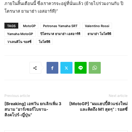
ภายในสิ้นเดือนนี้ ซึ่งเราควรจะอยู่ที่นั่นแล้ว (ย้ายไปร่วมงานกับ ปิ
โตรนาส ยามาฮ่า เอสอาร์ที)”
TAGS
MotoGP
Petronas Yamaha SRT
Valentino Rossi
Yamaha MotoGP
ปิโตรนาส ยามาฮ่า เอสอาร์ที
ยามาฮ่า โมโตจีพี
วาเลนติโน รอสซี่
โมโตจีพี
Previous article
Next article
[Breaking] เอฟวัน ยกเลิกเพิ่ม 3
[MotoGP] “ผมแฮปปี้คิวแข่งใหม่
สนาม “อาร์เซอร์ไบจาน-
และคิดถึง M1 สุดๆ” : รอสซี่
สิงคโปร์-ญี่ปุ่น”