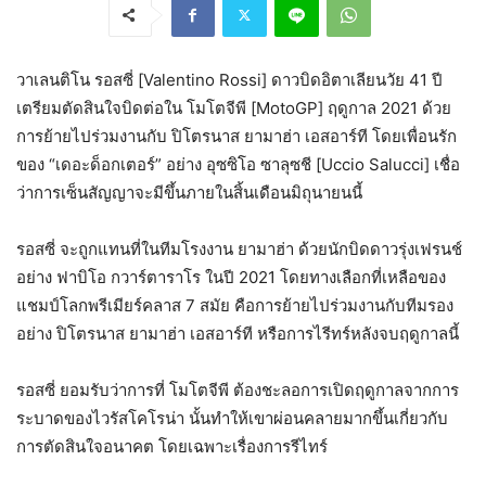
วาเลนติโน รอสซี่ [Valentino Rossi] ดาวบิดอิตาเลียนวัย 41 ปี
เตรียมตัดสินใจบิดต่อใน โมโตจีพี [MotoGP] ฤดูกาล 2021 ด้วย
การย้ายไปร่วมงานกับ ปิโตรนาส ยามาฮ่า เอสอาร์ที โดยเพื่อนรัก
ของ “เดอะด็อกเตอร์” อย่าง อุซซิโอ ซาลุซชี [Uccio Salucci] เชื่อ
ว่าการเซ็นสัญญาจะมีขึ้นภายในสิ้นเดือนมิถุนายนนี้
รอสซี่ จะถูกแทนที่ในทีมโรงงาน ยามาฮ่า ด้วยนักบิดดาวรุ่งเฟรนช์
อย่าง ฟาบิโอ กวาร์ตาราโร ในปี 2021 โดยทางเลือกที่เหลือของ
แชมป์โลกพรีเมียร์คลาส 7 สมัย คือการย้ายไปร่วมงานกับทีมรอง
อย่าง ปิโตรนาส ยามาฮ่า เอสอาร์ที หรือการไรีทร์หลังจบฤดูกาลนี้
รอสซี่ ยอมรับว่าการที่ โมโตจีพี ต้องชะลอการเปิดฤดูกาลจากการ
ระบาดของไวรัสโคโรน่า นั้นทำให้เขาผ่อนคลายมากขึ้นเกี่ยวกับ
การตัดสินใจอนาคต โดยเฉพาะเรื่องการรีไทร์