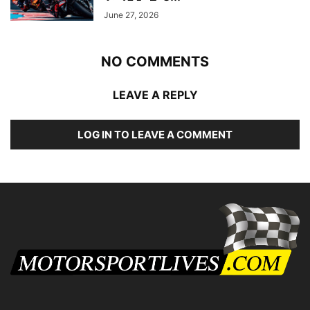
June 27, 2026
NO COMMENTS
LEAVE A REPLY
LOG IN TO LEAVE A COMMENT