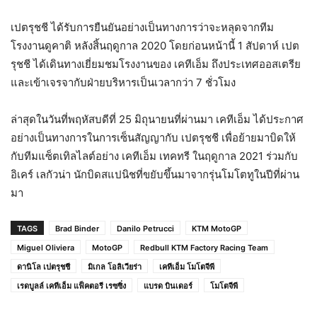
เปตรุชชี ได้รับการยืนยันอย่างเป็นทางการว่าจะหลุดจากทีม
โรงงานดูคาติ หลังสิ้นฤดูกาล 2020 โดยก่อนหน้านี้ 1 สัปดาห์ เปต
รุชชี ได้เดินทางเยี่ยมชมโรงงานของ เคทีเอ็ม ถึงประเทศออสเตรีย
และเข้าเจรจากับฝ่ายบริหารเป็นเวลากว่า 7 ชั่วโมง
ล่าสุดในวันที่พฤหัสบดีที่ 25 มิถุนายนที่ผ่านมา เคทีเอ็ม ได้ประกาศ
อย่างเป็นทางการในการเซ็นสัญญากับ เปตรุชชี เพื่อย้ายมาบิดให้
กับทีมแซ็ตเทิลไลต์อย่าง เคทีเอ็ม เทคทรี ในฤดูกาล 2021 ร่วมกับ
อิเคร์ เลกัวน่า นักบิดสแปนิชที่ขยับขึ้นมาจากรุ่นโมโตทูในปีที่ผ่าน
มา
TAGS
Brad Binder
Danilo Petrucci
KTM MotoGP
Miguel Oliviera
MotoGP
Redbull KTM Factory Racing Team
ดานิโล เปตรุชชี
มิเกล โอลิเวียร่า
เคทีเอ็ม โมโตจีพี
เรดบูลล์ เคทีเอ็ม แฟ็คตอรี เรซซิ่ง
แบรด บินเดอร์
โมโตจีพี