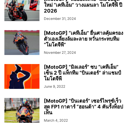
ใหม่ “เคทีเอ็ม” วางแผนลา โมโตจีพี ปี
2026
December 31, 2024
[MotoGP] “เคทีเอ็ม” ยื่นศาลคุ้มครอง
ตัวเองเลี่ยงล้มละลาย หวั่นกระทบทีม
“โมโตจีพี”
November 27, 2024
[MotoGP] “มิลเลอร์” ซบ “เคทีเอ็ม”
เซ็น 2 ปี แท็กทีม “บินเดอร์” ล่าแชมป์
โมโตจีพี
June 9, 2022
[MotoGP] “บินเดอร์” เซอร์ไพรซ์เร็ว
สุด FP1 กาตาร์ “ฮอนด้า” 4 คันรั้งท็อป
เท็น
March 4, 2022