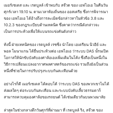
เมอร์เซเดส และ เรดบูลล์ เข้าพบกับ สจ๊วต ของ เอฟไอเอ ในคืนวัน
ศุกร์เวลา 19.10 น. ตามเวลาท้องถิ่นของ ออสเตรีย ซึ่งการพิจารณา
ของ เอฟไอเอ ได้อ้างถึงการละเมิดข้อกล่าวหาในหัวข้อ 3.8 และ
10.2.3 ของกฎระเบียบด้านเทคนิค ซึ่งคาดว่ากรณีดังกล่าวจะ
เป็นการประท้วงเพื่อให้แบนรถแข่งคันดังกล่าว
ท้งนี้ ฝ่ายเทคนิคของ เรดบูลล์ เรซซิ่ง นำโดย เอเดรียน นิวอีย์ และ
พอล โมนาแกน ได้ยื่นประท้วงต่อ เอฟไอเอ ว่าระบบ DAS นั้รนเปิด
โอกาสให้นักขับบังคับองศาล้อเองเพิ่มเติมในโค้ง ซึ่งถือเป็นหนึ่งใน
วิธีการเปลี่ยนแปลงอากาศพลศาสตร์ของรถแข่ง รวมถึงยังเป็นส่วน
หนึ่งที่ช่วยในการปรับปรุงระบบกันสะเทือนด้วย
อย่างไรก็ดี เมอร์เซเดส ได้ตอบโต้ ว่าระบบ DAS ของพวกเขาไม่ได้
ส่งผลใดๆ ต่อระบบกันสะเทือน และระบบบังคับเลี้ยวธรรมดาก็
สามารถควบคุมองศาล้อของรถยนต์ ได้เช่นเดียวกันบนพวงมาลัย
ล่าสุดในช่วงกลางดึกวันศุกร์ที่ผ่านมา ที่ เรดบูลล์ ริง, สจ๊วต ของ