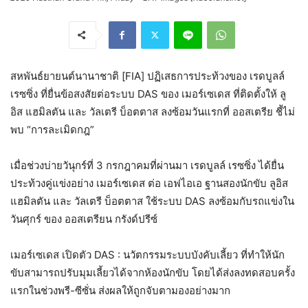
สหพันธ์ยายนต์นานาชาติ [FIA] ปฏิเสธการประท้วงของ เรดบูลล์
เรซซิ่ง ที่ยื่นข้อสงสัยต่อระบบ DAS ของ เมอร์เซเดส ที่ติดตั้งให้ ลู
อิส แฮมิลตัน และ วัลเตรี บ็อตตาส ลงซ้อมวันแรกที่ ออสเตรีย ชี้ไม่
พบ “การละเมิดกฎ”
เมื่อช่วงบ่ายวันุกร์ที่ 3 กรกฎาคมที่ผ่านมา เรดบูลล์ เรซซิ่ง ได้ยื่น
ประท้วงคู่แข่งอย่าง เมอร์เซเดส ต่อ เอฟไอเอ ฐานสองนักขับ ลูอิส
แฮมิลตัน และ วัลเตรี บ็อตตาส ใช้ระบบ DAS ลงซ้อมกับรถแข่งใน
วันศุกร์ ของ ออสเตรียน กรังด์ปรีซ์
เมอร์เซเดส เปิดตัว DAS : นวัตกรรมระบบบังคับเลี้ยว ที่ทำให้นัก
ขับสามารถปรับมุมเลี้ยวได้จากห้องนักขับ โดยได้ส่งลงทดสอบครั้ง
แรกในช่วงพรี-ซีซั่น ส่งผลให้ถูกจับตามองอย่างมาก