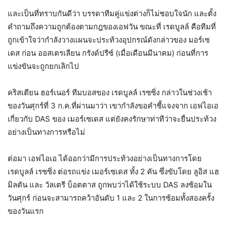
และเป็นที่ทราบกันดีว่า บรรดาทีมคู่แข่งต่างก็ไม่ชอบใจนัก และตั้ง
คำถามถึงความถูกต้องตามกฎของเอฟวัน ขณะที่ เรดบูลล์ คือทีมที่
ถูกเข้าใจว่ากำลังวางแผนจะประท้วงอุปกรณ์ดังกล่าวของ มอร์เซ
เดส ก่อน ออสเตรเลียน กรังด์ปรีซ์ (เมื่อเดือนมีนาคม) ก่อนที่การ
แข่งขันจะถูกยกเลิกไป
คริสเตียน ฮอร์เนอร์ ทีมบอสของ เรดบูลล์ เรซซิ่ง กล่าวในช่วงเช้า
ของวันศุกร์ที่ 3 ก.ค.ที่ผ่านมาว่า เขากำลังขอคำชี้แจงจาก เอฟไอเอ
เกี่ยวกับ DAS ของ เมอร์เซเดส แต่ยังคงรักษาท่าทีว่าจะยื่นประท้วง
อย่างเป็นทางการหรือไม่
ต่อมา เอฟไอเอ ได้ออกว่ามีการประท้วงอย่างเป็นทางการโดย
เรดบูลล์ เรซซิ่ง ต่อรถแข่ง เมอร์เซเดส ทั้ง 2 คัน ซึ่งขับโดย ลูอิส แฮ
มิลตัน และ วัลเตรี บ็อตตาส ถูกพบว่าได้ใช้ระบบ DAS ลงซ้อมใน
วันศุกร์ ก่อนจะสามารถคว้าอันดับ 1 และ 2 ในการซ้อมทั้งสองครั้ง
ของวันแรก