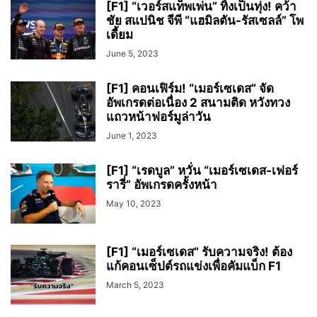
[F1] “เวอร์สแท็พเพ่น” ทิ้งเป็นทุ่ง! คว้า
ชัย สแปนิช จีพี “แฮมิลตัน-รัสเซลล์” โพ
เดี้ยม
June 5, 2023
[F1] คอนเฟิร์ม! “เมอร์เซเดส” จัด
อัพเกรดต่อเนื่อง 2 สนามติด หวังทวง
แถวหน้าฟอร์มูล่าวัน
June 1, 2023
[F1] “เรดบูล” หวั่น “เมอร์เซเดส-เฟอร์
รารี่” อัพเกรดครั้งหน้า
May 10, 2023
[F1] “เมอร์เซเดส” รับความจริง! ต้อง
แก้คอนเซ็ปต์รถแข่งเพื่อคัมแบ็ก F1
March 5, 2023