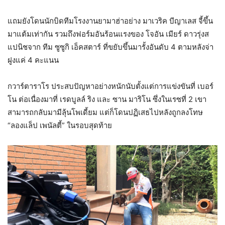
แถมยังโดนนักบิดทีมโรงงานยามาฮ่าอย่าง มาเวริค บีญาเลส จี้ขึ้น
มาแต้มเท่ากัน รวมถึงฟอร์มอันร้อนแรงของ โจอัน เมียร์ ดาวรุ่งส
แปนิชจาก ทีม ซูซูกิ เอ็คสตาร์ ที่ขยับขึ้นมารั้งอันดับ 4 ตามหลังจ่า
ฝูงแค่ 4 คะแนน
กวาร์ตาราโร ประสบปัญหาอย่างหนักนับตั้งแต่การแข่งขันที่ เบอร์
โน ต่อเนื่องมาที่ เรดบูลล์ ริง และ ซาน มาริโน ซึ่งในเรซที่ 2 เขา
สามารถกลับมามีลุ้นโพเดี้ยม แต่ก็โดนปฏิเสธไปหลังถูกลงโทษ
“ลองแล็ป เพนัลตี้” ในรอบสุดท้าย