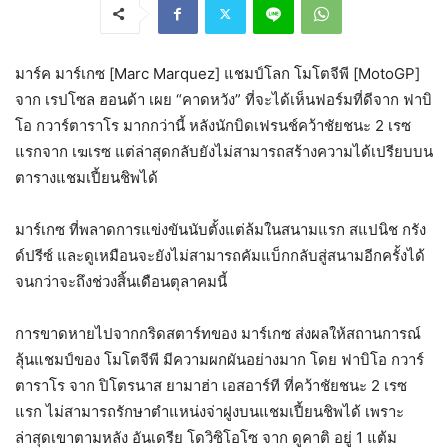
มาร์ค มาร์เกซ [Marc Marquez] แชมป์โลก โมโตจีพี [MotoGP]
จาก เรปโซล ฮอนด้า เผย “คาดหวัง” ที่จะได้เห็นฟอร์มที่ดีจาก ฟาบิ
โอ กวาร์ตาราโร มากกว่านี้ หลังนักบิดเฟรนช์คว้าชัยชนะ 2 เรซ
แรกจาก เฆเรซ แต่ล่าสุดกลับยังไม่สามารถสร้างความได้เปรียบบน
ตารางแชมเปี้ยนชิพได้
มาร์เกซ ที่พลาดการแข่งขันนับตั้งแต่ล้มในสนามแรก สแปนิช กรัง
ด์ปรีซ์ และดูเหมือนจะยังไม่สามารถคัมแบ็กกลับสู่สนามอีกครั้งได้
จนกว่าจะถึงช่วงสิ้นเดือนตุลาคมนี้
การขาดหายไปจากกริดสตาร์ทของ มาร์เกซ ส่งผลให้สถานการณ์
ลุ้นแชมป์ของ โมโตจีพี มีความผกผันอย่างมาก โดย ฟาบิโอ กวาร์
ตาราโร จาก ปิโตรนาส ยามาฮ่า เอสอาร์ที ที่คว้าชัยชนะ 2 เรซ
แรก ไม่สามารถรักษาตำแหน่งจ่าฝูงบนแชมเปี้ยนชิพได้ เพราะ
ล่าสุดเขาตามหลัง อันเดรีย โดวิซิโอโซ จาก ดูคาติ อยู่ 1 แต้ม