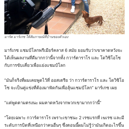
มาร์ค มาร์เกซ ให้สัมภาษณ์ที่บ้านของตัวเอง
มาร์เกซ แชมป์โลกพรีเมียร์คลาส 6 สมัย ยอมรับว่าเขาคาดหวังจะ
ได้เห็นผลงานที่ดีมากกว่านี้จากทั้ง กวาร์ตาราโร และ โดวิซิโอโซ
กับการขับเคี่ยวเพื่อแย่งแชมป์โลก
“มันก็จริงที่ผมเคยพูดไว้ที่ ออสเตรีย ว่า กวาร์ตาราโร และ โดวิซิโอ
โซ จะเป็นคู่แข่งที่ต้องมาฟัดกันเพื่อลุ้นแชมป์โลก” มาร์เกซ เผย
“แต่พูดตามตรงนะ ผมคาดหวังจากพวกเขามากกว่านี้”
“โดยเฉพาะ กวาร์ตาราโร เพราะเขาชนะ 2 เรซแรกที่ เฆเรซ และมี
ระดับการบิดที่เหนือกว่าคนอื่นๆ ซึ่งตอนนี้ผมไม่รู้ว่ามันเกิดอะไรขึ้น