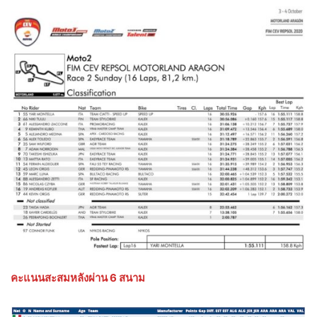
คะแนนสะสมหลังผ่าน 6 สนาม