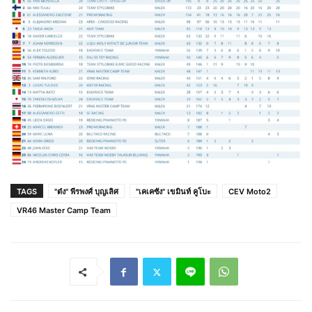
TAGS
"ต๋ง" พีรพงศ์ บุญเลิศ
"เคเคซัง" เขมินท์ คูโบะ
CEV Moto2
VR46 Master Camp Team