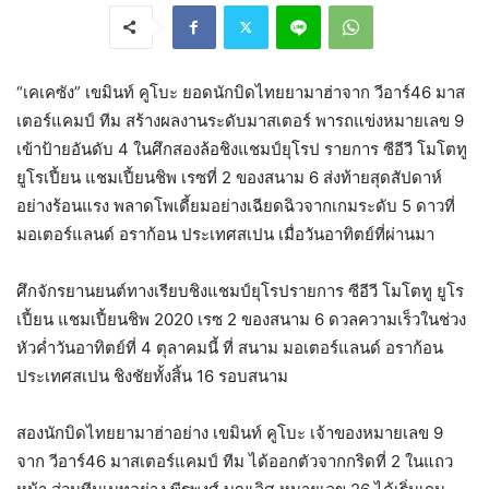
“เคเคซัง” เขมินท์ คูโบะ ยอดนักบิดไทยยามาฮ่าจาก วีอาร์46 มาส
เตอร์แคมป์ ทีม สร้างผลงานระดับมาสเตอร์ พารถแข่งหมายเลข 9
เข้าป้ายอันดับ 4 ในศึกสองล้อชิงแชมป์ยุโรป รายการ ซีอีวี โมโตทู
ยูโรเปี้ยน แชมเปี้ยนชิพ เรซที่ 2 ของสนาม 6 ส่งท้ายสุดสัปดาห์
อย่างร้อนแรง พลาดโพเดี้ยมอย่างเฉียดฉิวจากเกมระดับ 5 ดาวที่
มอเตอร์แลนด์ อราก้อน ประเทศสเปน เมื่อวันอาทิตย์ที่ผ่านมา
ศึกจักรยานยนต์ทางเรียบชิงแชมป์ยุโรปรายการ ซีอีวี โมโตทู ยูโร
เปี้ยน แชมเปี้ยนชิพ 2020 เรซ 2 ของสนาม 6 ดวลความเร็วในช่วง
หัวค่ำวันอาทิตย์ที่ 4 ตุลาคมนี้ ที่ สนาม มอเตอร์แลนด์ อราก้อน
ประเทศสเปน ชิงชัยทั้งสิ้น 16 รอบสนาม
สองนักบิดไทยยามาฮ่าอย่าง เขมินท์ คูโบะ เจ้าของหมายเลข 9
จาก วีอาร์46 มาสเตอร์แคมป์ ทีม ได้ออกตัวจากกริดที่ 2 ในแถว