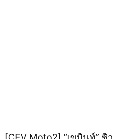
[CEV Moto2] “เขมินท์” ซิว