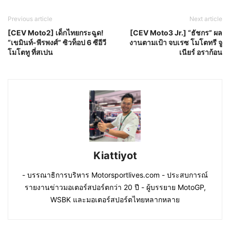
Previous article
Next article
[CEV Moto2] เด็กไทยกระฉูด!
[CEV Moto3 Jr.] “ธัชกร” ผล
“เขมินท์-พีรพงศ์” ซิวท็อป 6 ซีอีวี
งานตามเป้า จบเรซ โมโตทรี จู
โมโตทู ที่สเปน
เนียร์ อราก้อน
Kiattiyot
- บรรณาธิการบริหาร Motorsportlives.com - ประสบการณ์
รายงานข่าวมอเตอร์สปอร์ตกว่า 20 ปี - ผู้บรรยาย MotoGP,
WSBK และมอเตอร์สปอร์ตไทยหลากหลาย