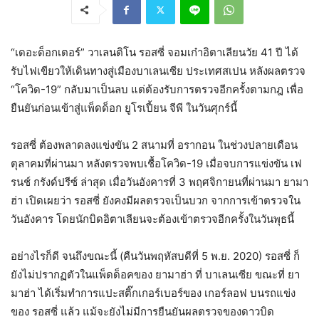
“เดอะด็อกเตอร์” วาเลนติโน รอสซี่ จอมเก๋าอิตาเลียนวัย 41 ปี ได้
รับไฟเขียวให้เดินทางสู่เมืองบาเลนเซีย ประเทศสเปน หลังผลตรวจ
“โควิด-19” กลับมาเป็นลบ แต่ต้องรับการตรวจอีกครั้งตามกฎ เพื่อ
ยืนยันก่อนเข้าสู่แพ็ดด็อก ยูโรเปี้ยน จีพี ในวันศุกร์นี้
รอสซี่ ต้องพลาดลงแข่งขัน 2 สนามที่ อรากอน ในช่วงปลายเดือน
ตุลาคมที่ผ่านมา หลังตรวจพบเชื้อโควิด-19 เมื่อจบการแข่งขัน เฟ
รนช์ กรังด์ปรีซ์ ล่าสุด เมื่อวันอังคารที่ 3 พฤศจิกายนที่ผ่านมา ยามา
ฮ่า เปิดเผยว่า รอสซี่ ยังคงมีผลตรวจเป็นบวก จากการเข้าตรวจใน
วันอังคาร โดยนักบิดอิตาเลียนจะต้องเข้าตรวจอีกครั้งในวันพุธนี้
อย่างไรก็ดี จนถึงขณะนี้ (คืนวันพฤหัสบดีที่ 5 พ.ย. 2020) รอสซี่ ก็
ยังไม่ปรากฏตัวในแพ็ดด็อคของ ยามาฮ่า ที่ บาเลนเซีย ขณะที่ ยา
มาฮ่า ได้เริ่มทำการแปะสติ๊กเกอร์เบอร์ของ เกอร์ลอฟ บนรถแข่ง
ของ รอสซี่ แล้ว แม้จะยังไม่มีการยืนยันผลตรวจของดาวบิด