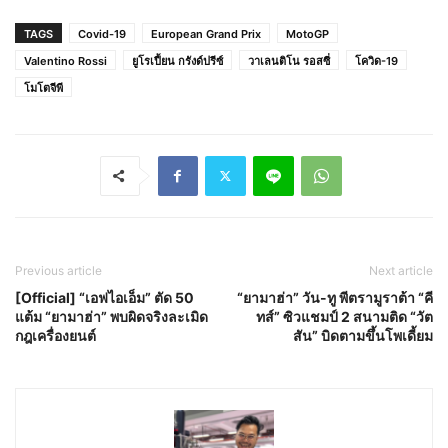
TAGS
Covid-19
European Grand Prix
MotoGP
Valentino Rossi
ยูโรเปี้ยน กรังด์ปรีซ์
วาเลนติโน รอสซี่
โควิด-19
โมโตจีพี
Previous article
Next article
[Official] “เอฟไอเอ็ม” ตัด 50
“ยามาฮ่า” วัน-ทู พีตรามูราต้า “คี
แต้ม “ยามาฮ่า” พบผิดจริงละเมิด
ทส์” ซิวแชมป์ 2 สนามติด “วัต
กฎเครื่องยนต์
สัน” บิดตามขึ้นโพเดี้ยม