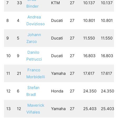
7
33
KTM
27
10.137
10.137
Binder
Andrea
8
4
Ducati
27
10.801
10.801
Dovizioso
Johann
9
5
Ducati
27
11.550
11.550
Zarco
Danilo
10
9
Ducati
27
16.803
16.803
Petrucci
Franco
11
21
Yamaha
27
17.617
17.617
Morbidelli
Stefan
12
6
Honda
27
24.350
24.350
Bradl
Maverick
13
12
Yamaha
27
25.403
25.403
Viñales