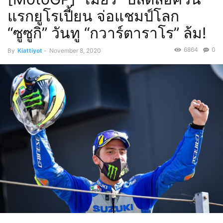
แรกยูโรเปี้ยน จ่อแชมป์โลก
“ซูซูกิ” วันทู “กวาร์ตาราโร” ล้ม!
6864
0
By
Kiattiyot
-
November 8, 2020