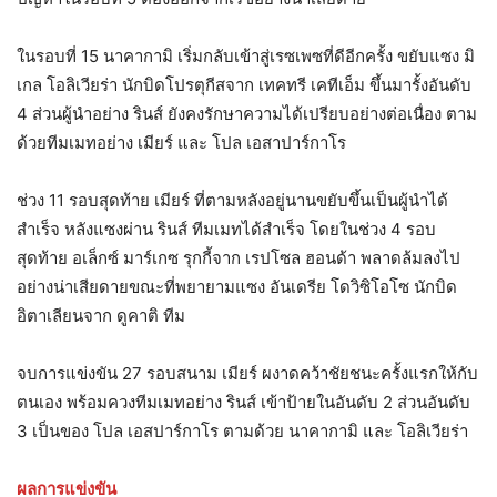
ในรอบที่ 15 นาคากามิ เริ่มกลับเข้าสู่เรซเพซที่ดีอีกครั้ง ขยับแซง มิ
เกล โอลิเวียร่า นักบิดโปรตุกีสจาก เทคทรี เคทีเอ็ม ขึ้นมารั้งอันดับ
4 ส่วนผู้นำอย่าง รินส์ ยังคงรักษาความได้เปรียบอย่างต่อเนื่อง ตาม
ด้วยทีมเมทอย่าง เมียร์ และ โปล เอสาปาร์กาโร
ช่วง 11 รอบสุดท้าย เมียร์ ที่ตามหลังอยู่นานขยับขึ้นเป็นผู้นำได้
สำเร็จ หลังแซงผ่าน รินส์ ทีมเมทได้สำเร็จ โดยในช่วง 4 รอบ
สุดท้าย อเล็กซ์ มาร์เกซ รุกกี้จาก เรปโซล ฮอนด้า พลาดล้มลงไป
อย่างน่าเสียดายขณะที่พยายามแซง อันเดรีย โดวิซิโอโซ นักบิด
อิตาเลียนจาก ดูคาติ ทีม
จบการแข่งขัน 27 รอบสนาม เมียร์ ผงาดคว้าชัยชนะครั้งแรกให้กับ
ตนเอง พร้อมควงทีมเมทอย่าง รินส์ เข้าป้ายในอันดับ 2 ส่วนอันดับ
3 เป็นของ โปล เอสปาร์กาโร ตามด้วย นาคากามิ และ โอลิเวียร่า
ผลการแข่งขัน