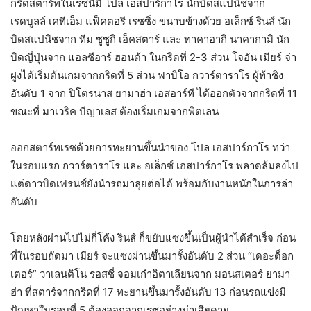
กริดสตาร์ทในเรซนี้มี โปล เอสปาร์กาโร นักบิดสแปนิชจาก
เรดบูลล์ เคทีเอ็ม แฟ็คตอรี เรซซิ่ง ขนาบข้างด้วย อเล็กซ์ รินส์ นัก
บิดสแปนิชจาก ทีม ซูซูกิ เอ็คสตาร์ และ ทาคาอากิ นาคากามิ นัก
บิดญี่ปุ่นจาก แอลซีอาร์ ฮอนด้า ในกริดที่ 2-3 ส่วน โจอัน เมียร์ จ่า
ฝูงได้เริ่มต้นเกมจากกริดที่ 5 ส่วน ฟาบิโอ กวาร์ตาราโร ผู้ท้าชิง
อันดับ 1 จาก ปิโตรนาส ยามาฮ่า เอสอาร์ที ได้ออกตัวจากกริดที่ 11
ขณะที่ มาเวริค บีญาเลส ต้องเริ่มเกมจากพิตเลน
ออกสตาร์ทเรซด้วยการทะยานขึ้นนำของ โปล เอสปาร์กาโร ทว่า
ในรอบแรก กวาร์ตาราโร และ อเล็กซ์ เอสปาร์กาโร พลาดล้มลงไป
แต่ดาวบิดเฟรนช์ยังนำรถมาลุยต่อได้ พร้อมกับงานหนักในการล่า
อันดับ
โดยหลังผ่านไปไม่กี่โค้ง รินส์ ก็ขยับแซงขึ้นเป็นผู้นำได้สำเร็จ ก่อน
ที่ในรอบถัดมา เมียร์ จะแซงผ่านขึ้นมารั้งอันดับ 2 ส่วน “เดอะด็อก
เตอร์” วาเลนติโน รอสซี่ จอมเก๋าอิตาเลียนจาก มอนสเตอร์ ยามา
ฮ่า ที่สตาร์จากกริดที่ 17 ทะยานขึ้นมารั้งอันดับ 13 ก่อนรถแข่งมี
ปัญหาในรอบที่ 5 ต้องออกจากเรซอย่างน่าเสียดาย