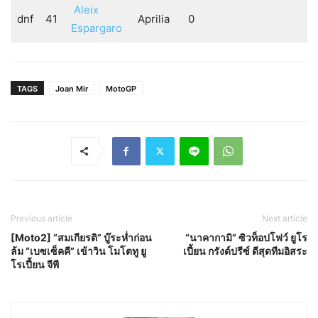
Aleix
dnf
41
Aprilia
0
Espargaro
TAGS
Joan Mir
MotoGP
Previous article
Next article
[Moto2] “สมเกียรติ” บู๊ระห่ำก่อน
“นาคากามิ” ซิวท็อปโฟว์ ยูโร
ล้ม “เบซเซ็คคี” เข้าวิน โมโตทู ยู
เปี้ยน กรังด์ปรีซ์ ดีสุดทีมอิสระ
โรเปี้ยน จีพี