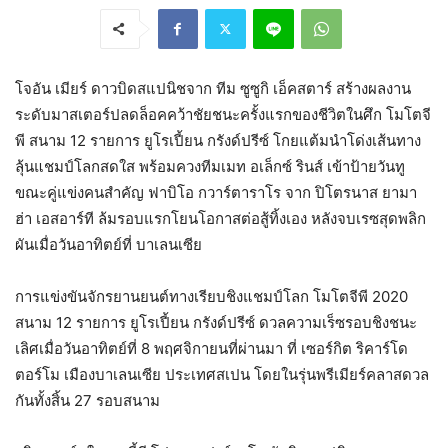
โจอัน เมียร์ ดาวบิดสแปนิชจาก ทีม ซูซูกิ เอ็คสตาร์ สร้างผลงาน
ระดับมาสเตอร์ปลดล็อคคว้าชัยชนะครั้งแรกของชีวิตในศึก โมโตจี
พี สนาม 12 รายการ ยูโรเปี้ยน กรังด์ปรีซ์ โกยแต้มนำโด่งเส้นทาง
ลุ้นแชมป์โลกสดใส พร้อมควงทีมเมท อเล็กซ์ รินส์ เข้าป้ายวันทู
ขณะคู่แข่งคนสำคัญ ฟาบิโอ กวาร์ตาราโร จาก ปิโตรนาส ยามา
ฮ่า เอสอาร์ที ล้มรอบแรกโยนโอกาสต่อสู้ทิ้งเอง หลังจบเรซสุดพลิก
ผันเมื่อวันอาทิตย์ที่ บาเลนเซีย
การแข่งขันจักรยานยนต์ทางเรียบชิงแชมป์โลก โมโตจีพี 2020
สนาม 12 รายการ ยูโรเปี้ยน กรังด์ปรีซ์ ดวลความเร็ซรอบชิงชนะ
เลิศเมื่อวันอาทิตย์ที่ 8 พฤศจิกายนที่ผ่านมา ที่ เซอร์กิต ริคาร์โด
ตอร์โม เมืองบาเลนเซีย ประเทศสเปน โดยในรุ่นพรีเมียร์คลาสดวล
กันทั้งสิ้น 27 รอบสนาม