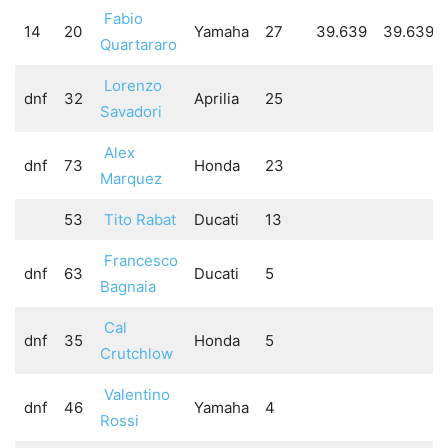
Fabio
14
20
Yamaha
27
39.639
39.639
Quartararo
Lorenzo
dnf
32
Aprilia
25
Savadori
Alex
dnf
73
Honda
23
Marquez
53
Tito Rabat
Ducati
13
Francesco
dnf
63
Ducati
5
Bagnaia
Cal
dnf
35
Honda
5
Crutchlow
Valentino
dnf
46
Yamaha
4
Rossi