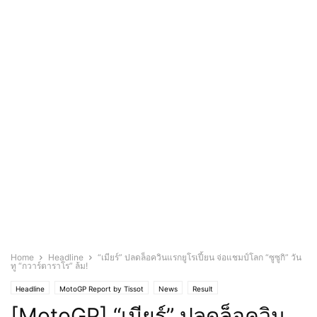
Home
Headline
“เมียร์” ปลดล็อควินแรกยูโรเปี้ยน จ่อแชมป์โลก “ซูซูกิ” วัน
ทู “กวาร์ตาราโร” ล้ม!
Headline
MotoGP Report by Tissot
News
Result
[MotoGP] “เมียร์” ปลดล็อควิน