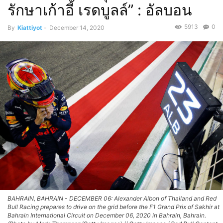
รักษาเก้าอี้ เรดบูลล์” : อัลบอน
5913
0
By
Kiattiyot
-
December 14, 2020
BAHRAIN, BAHRAIN - DECEMBER 06: Alexander Albon of Thailand and Red
Bull Racing prepares to drive on the grid before the F1 Grand Prix of Sakhir at
Bahrain International Circuit on December 06, 2020 in Bahrain, Bahrain.