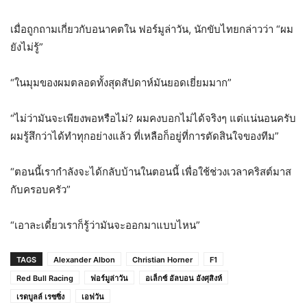
เมื่อถูกถามเกี่ยวกับอนาคตใน ฟอร์มูล่าวัน, นักขับไทยกล่าวว่า “ผม
ยังไม่รู้”
“ในมุมของผมตลอดทั้งสุดสัปดาห์มันยอดเยี่ยมมาก”
“ไม่ว่ามันจะเพียงพอหรือไม่? ผมคงบอกไม่ได้จริงๆ แต่แน่นอนครับ
ผมรู้สึกว่าได้ทำทุกอย่างแล้ว ที่เหลือก็อยู่ที่การตัดสินใจของทีม”
“ตอนนี้เรากำลังจะได้กลับบ้านในตอนนี้ เพื่อใช้ช่วงเวลาคริสต์มาส
กับครอบครัว”
“เอาละเดี๋ยวเราก็รู้ว่ามันจะออกมาแบบไหน”
TAGS
Alexander Albon
Christian Horner
F1
Red Bull Racing
ฟอร์มูล่าวัน
อเล็กซ์ อัลบอน อังศุสิงห์
เรดบูลล์ เรซซิ่ง
เอฟวัน