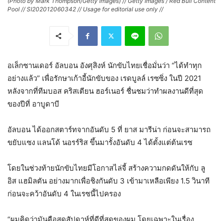
(Photo by Mark Thompson/Getty Images) // Getty Images / Red Bull Content
Pool // SI202012060342 // Usage for editorial use only //
อเล็กซานเดอร์ อัลบอน อังศุสิงห์ นักขับไทยเชื่อมั่นว่า “ได้ทำทุก
อย่างแล้ว” เพื่อรักษาเก้าอี้นักขับของ เรดบูลล์ เรซซิ่ง ในปี 2021
หลังจากที่ทีมบอส คริสเตียน ฮอร์เนอร์ ชื่นชมว่าทำผลงานดีที่สุด
ของปีที่ อาบูดาบี
อัลบอน ได้ออกสตาร์ทจากอันดับ 5 ที่ ยาส มารีน่า ก่อนจะสามารถ
ขยับแซง แลนโด้ นอรร์ริส ขึ้นมารั้งอันดับ 4 ได้ตั้งแต่ต้นเรซ
โดยในช่วงท้ายนักขับไทยมีโอกาสไล่จี้ สร้างความกดดันให้กับ ลู
อิส แฮมิลตัน อย่างมากเพื่อชิงกันดับ 3 เข้ามาเหลือเพียง 1.5 วินาที
ก่อนจะคว้าอันดับ 4 ในเรซนี้ไปครอง
“ผมคิดว่ามันคือสุดสัปดาห์ที่ดีที่สุดของผม โดยเฉพาะในเรื่อง