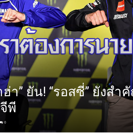
่า” ยัน! “รอสซี่” ยังสำค
ีพี
0