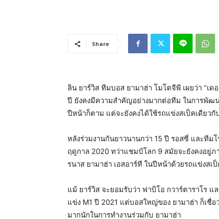
Share
ลิน ยาร์วิส ทีมบอส ยามาฮ่า โมโตจีพี เผยว่า “เด
ปี ยังคงมีความสำคัญอย่างมากต่อทีม ในการพัฒน
ปีหน้าก็ตาม แต่จะยังคงได้ใช้รถแข่งสเป็คเดียวก
หลังร่วมงานกันยาวนานกว่า 15 ปี รอสซี่ และทีมโ
ฤดูกาล 2020 ทว่าแชมป์โลก 9 สมัยจะยังคงอยู่
รนาส ยามาฮ่า เอสอาร์ที ในปีหน้าด้วยรถแข่งสเป็
แม้ ยาร์วิส จะยอมรับว่า ฟาบิโอ กวาร์ตาราโร
แข่ง M1 ปี 2021 แต่บอสใหญ่ของ ยามาฮ่า ก็เชื่
มากนักในการทำงานร่วมกับ ยามาฮ่า