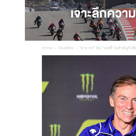
Home
Headline
“ยามาฮ่า” ยัน! “รอสซี่” ยังสำคัญกับท