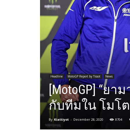
Headline
MotoGP Report by Tissot
News
[MotoGP] “ยามาฮ
กับทีมใน โมโตจ
By
Kiattiyot
-
December 28, 2020
8704