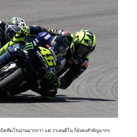
นักบิดทีมโรงงานมากกว่า แต่ วาเลนติโน ก็ยังคงสำคัญมากๆ