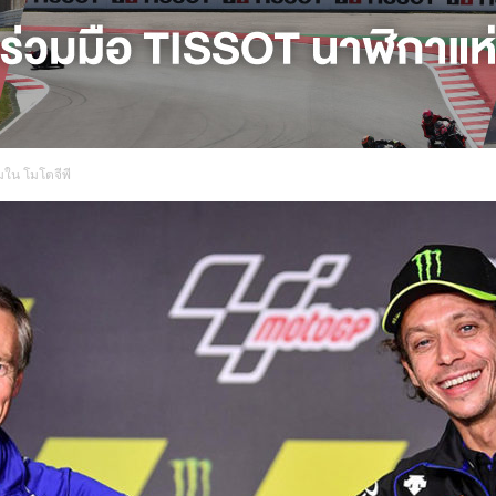
ีมใน โมโตจีพี