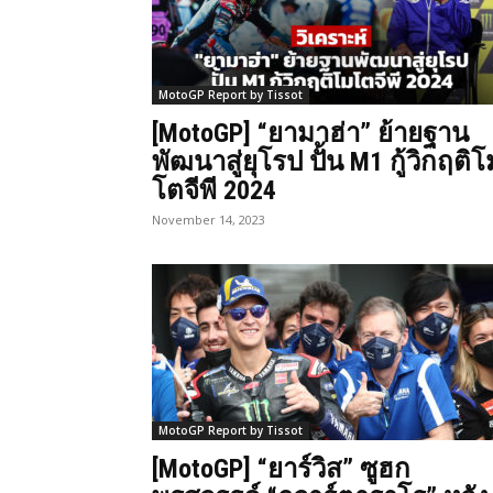
MotoGP Report by Tissot
[MotoGP] “ยามาฮ่า” ย้ายฐาน
พัฒนาสู่ยุโรป ปั้น M1 กู้วิกฤติโ
โตจีพี 2024
November 14, 2023
MotoGP Report by Tissot
[MotoGP] “ยาร์วิส” ซูฮก