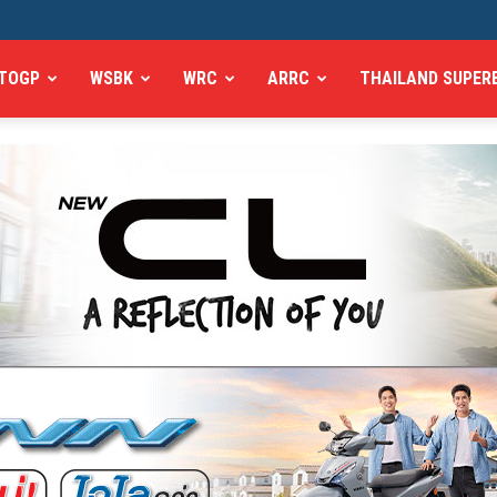
TOGP
WSBK
WRC
ARRC
THAILAND SUPER