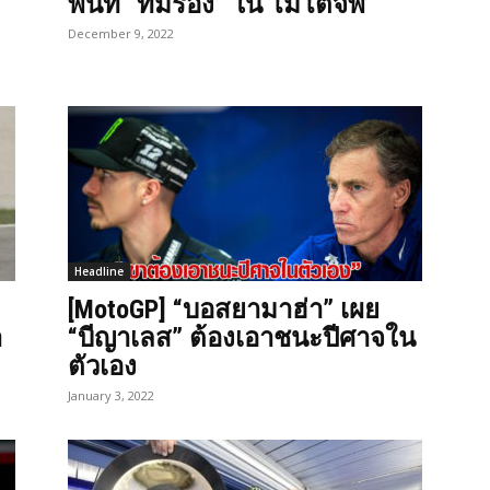
พื้นที่ “ทีมรอง” ใน โมโตจีพี
December 9, 2022
Headline
[MotoGP] “บอสยามาฮ่า” เผย
า
“บีญาเลส” ต้องเอาชนะปีศาจใน
ตัวเอง
January 3, 2022