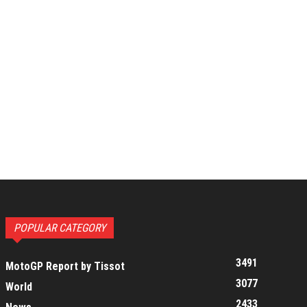
POPULAR CATEGORY
3491
MotoGP Report by Tissot
3077
World
2433