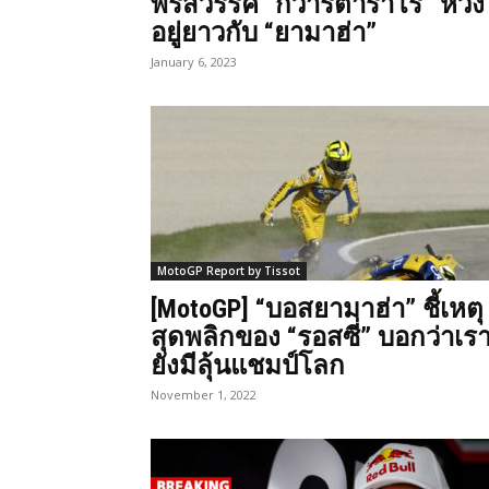
พรสวรรค์ “กวาร์ตาราโร” หวัง
อยู่ยาวกับ “ยามาฮ่า”
January 6, 2023
MotoGP Report by Tissot
[MotoGP] “บอสยามาฮ่า” ชี้เหตุ
สุดพลิกของ “รอสซี่” บอกว่าเร
ยังมีลุ้นแชมป์โลก
November 1, 2022