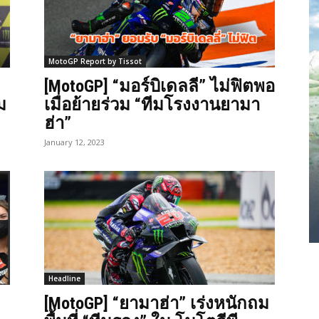
MotoGP Report by Tissot
[MotoGP] “มอร์บิเดลลี” ไม่ฟิตพอ
ม
เมื่อย้ายร่วม “ทีมโรงงานยามา
ฮ่า”
January 12, 2023
Headline
[MotoGP] “ยามาฮ่า” เร่งหนักถม