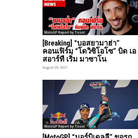
MotoGP Report by Tissot
[Breaking] “บอสยามาฮ่า”
คอนเฟิร์ม “โดวิซิโอโซ” บิด เอ
สอาร์ที เริ่ม มาซาโน
August 29, 2021
MotoGP Report by Tissot
[MotoGP] “มอร์บิเดลลี” ขอรถ