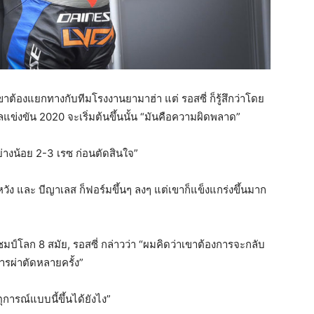
ต้องแยกทางกับทีมโรงงานยามาฮ่า แต่ รอสซี่ ก็รู้สึกว่าโดย
าลแข่งขัน 2020 จะเริ่มต้นขึ้นนั้น “มันคือความผิดพลาด”
ย่างน้อย 2-3 เรซ ก่อนตัดสินใจ”
หวัง และ บีญาเลส ก็ฟอร์มขึ้นๆ ลงๆ แต่เขาก็แข็งแกร่งขึ้นมาก
ป์โลก 8 สมัย, รอสซี่ กล่าวว่า “ผมคิดว่าเขาต้องการจะกลับ
การผ่าตัดหลายครั้ง”
การณ์แบบนี้ขึ้นได้ยังไง”