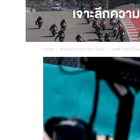
Home
MotoGP Report by Tissot
“รอสซี่” เปิดใจให้อ