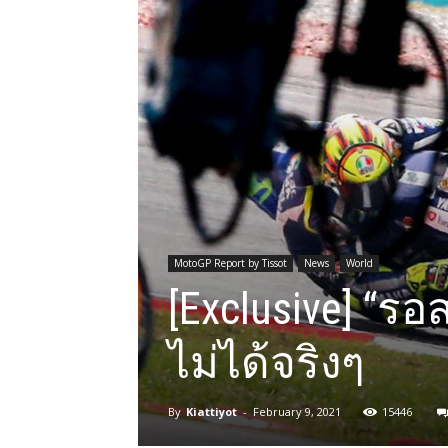
MotoGP Report by Tissot
News
World
[Exclusive] “รอ
ไม่ได้จริงๆ
By
Kiattiyot
-
February 9, 2021
15446