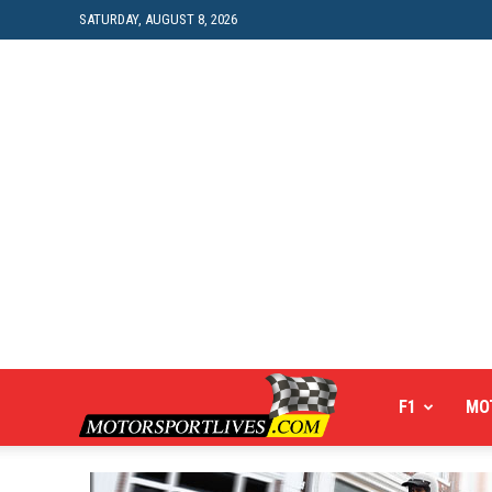
SATURDAY, AUGUST 8, 2026
Motorsportlives
F1
MO