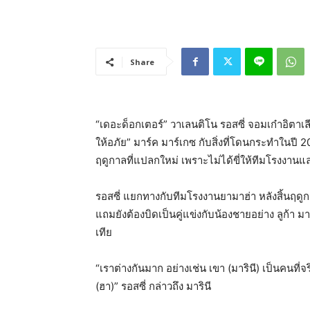
Share
“เดอะด็อกเตอร์” วาเลนติโน รอสซี่ จอมเก๋าอิตาเลี
ให้อภัย” มาร์ค มาร์เกซ กับสิ่งที่โดนกระทำในปี 2015 
ฤดูกาลที่แปลกใหม่ เพราะไม่ได้ขี่ให้ทีมโรงงานแ
รอสซี่ แยกทางกับทีมโรงงานยามาฮ่า หลังสิ้นฤดู
แถมยังต้องบิดเป็นคู่แข่งกับน้องชายอย่าง ลูก้า มาร
เทีย
“เราต่างกันมาก อย่างเช่น เขา (มารินี) เป็นคนที่
(ฮา)” รอสซี่ กล่าวถึง มารินี