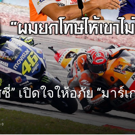
สซี่” เปิดใจให้อภัย “มาร์เ
0