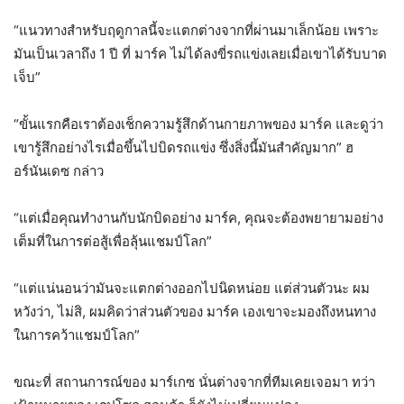
“แนวทางสำหรับฤดูกาลนี้จะแตกต่างจากที่ผ่านมาเล็กน้อย เพราะ
มันเป็นเวลาถึง 1 ปี ที่ มาร์ค ไม่ได้ลงขี่รถแข่งเลยเมื่อเขาได้รับบาด
เจ็บ”
“ขั้นแรกคือเราต้องเช็กความรู้สึกด้านกายภาพของ มาร์ค และดูว่า
เขารู้สึกอย่างไรเมื่อขึ้นไปบิดรถแข่ง ซึ่งสิ่งนี้มันสำคัญมาก” ฮ
อร์นันเดซ กล่าว
“แต่เมื่อคุณทำงานกับนักบิดอย่าง มาร์ค, คุณจะต้องพยายามอย่าง
เต็มที่ในการต่อสู้เพื่อลุ้นแชมป์โลก”
“แต่แน่นอนว่ามันจะแตกต่างออกไปนิดหน่อย แต่ส่วนตัวนะ ผม
หวังว่า, ไม่สิ, ผมคิดว่าส่วนตัวของ มาร์ค เองเขาจะมองถึงหนทาง
ในการคว้าแชมป์โลก”
ขณะที่ สถานการณ์ของ มาร์เกซ นั่นต่างจากที่ทีมเคยเจอมา ทว่า