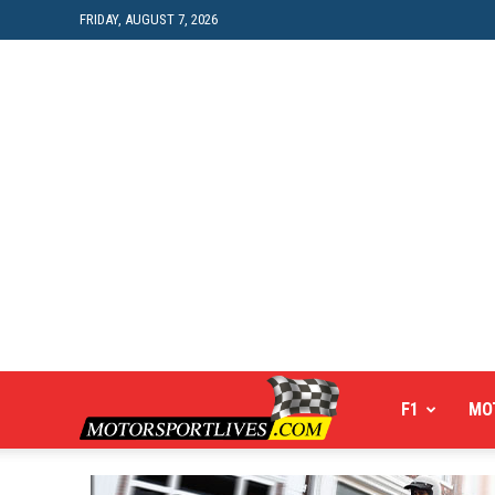
FRIDAY, AUGUST 7, 2026
Motorsportlives
F1
MO