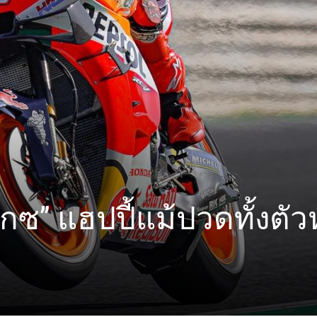
เกซ” แฮปปี้แม้ปวดทั้งตัว