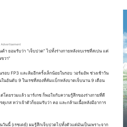
Advertisement
้า ยอมรับว่า “เจ็บปวด” ไปทั้งร่างกายหลังจบเรซที่สเปน แต่
ขนขวา”
นรอบ FP3 และล้มอีกครั้งเล็กน้อยในรอบ วอร์มอัพ ช่วงเช้าวัน
นอันดับ 9 ในเรซที่สองที่คัมแบ็กหลังบาดเจ็บนาน 9 เดือน
ต่โดยรวมแล้ว มาร์เกซ ก็พอใจกับความรู้สึกของร่างกายที่ดี
ปรตุเกส ทว่าเจ้าตัวก็ยอมรับว่า คอ และกล้ามเนื้อหลังมีอาการ
ต่ในวันนี้ (เรซเดย์) ผมรู้สึกเจ็บปวดไปทั้งตัวแต่มันเป็นเพราะจาก