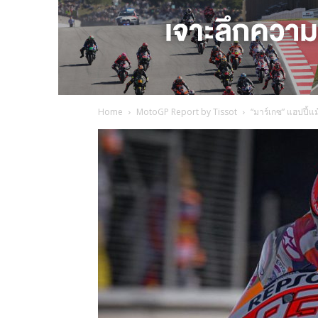
Home
MotoGP Report by Tissot
“มาร์เกซ” แฮปปี้แ