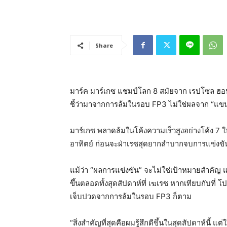
Share
มาร์ค มาร์เกซ แชมป์โลก 8 สมัยจาก เรปโซล ฮอนด
ชี้ว่ามาจากการล้มในรอบ FP3 ไม่ใช่ผลจาก “แ
มาร์เกซ พลาดล้มในโค้งความเร็วสูงอย่างโค้ง 7 ใ
อาทิตย์ ก่อนจะฝ่าเรซสุดยากลำบากจบการแข่งขันใ
แม้ว่า “ผลการแข่งขัน” จะไม่ใช่เป้าหมายสำคัญ แ
ขึ้นตลอดทั้งสุดสัปดาห์ที่ เฆเรซ หากเทียบกับที่ โ
เจ็บปวดจากการล้มในรอบ FP3 ก็ตาม
“สิ่งสำคัญที่สุดคือผมรู้สึกดีขึ้นในสุดสัปดาห์นี้ แ