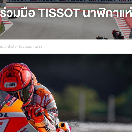
ม้ปวดทั้งตัวหลังจบเกม เฆเรซ