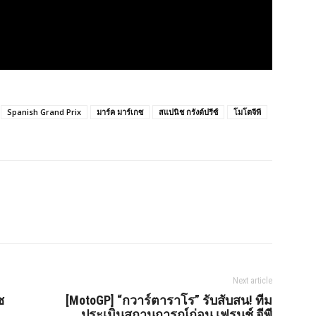
Spanish Grand Prix
มาร์ค มาร์เกซ
สแปนิช กรังด์ปรีซ์
โมโตจีพี
Next article
ซ
[MotoGP] “กวาร์ตาราโร” รับสับสน! ทีม
ประเมินสถานการณ์ก่อน เฟรนช์ จีพี