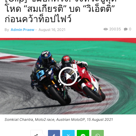
โหด “สมเกียรติ” บด “วิเอ็ตติ”
ก่อนคว้าท็อปไฟว์
20035
0
By
Admin Praew
-
August 16, 2021
Somkiat Chantra, Moto2 race, Austrian MotoGP, 15 August 2021