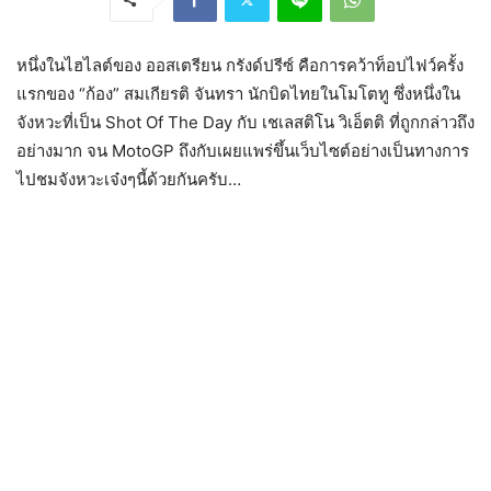
หนึ่งในไฮไลต์ของ ออสเตรียน กรังด์ปรีซ์ คือการคว้าท็อปไฟว์ครั้ง
แรกของ “ก้อง” สมเกียรติ จันทรา นักบิดไทยในโมโตทู ซึ่งหนึ่งใน
จังหวะที่เป็น Shot Of The Day กับ เชเลสติโน วิเอ็ตติ ที่ถูกกล่าวถึง
อย่างมาก จน MotoGP ถึงกับเผยแพร่ขึ้นเว็บไซต์อย่างเป็นทางการ
ไปชมจังหวะเจ๋งๆนี้ด้วยกันครับ…