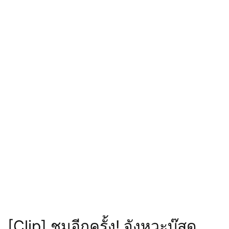
[Clip] ชมอีกครั้ง! จังหวะบู๊สุด