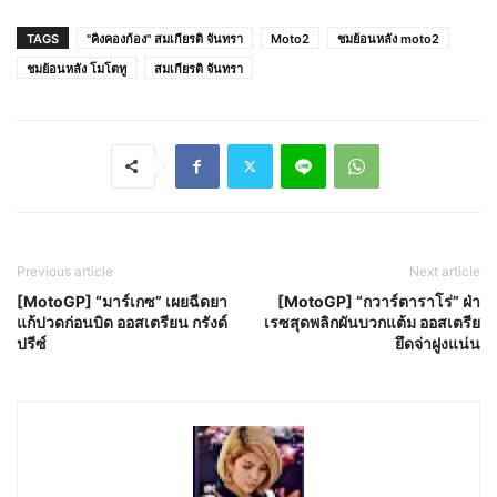
TAGS
"คิงคองก้อง" สมเกียรติ จันทรา
Moto2
ชมย้อนหลัง moto2
ชมย้อนหลัง โมโตทู
สมเกียรติ จันทรา
Previous article
Next article
[MotoGP] “มาร์เกซ” เผยฉีดยา
[MotoGP] “กวาร์ตาราโร่” ฝ่า
แก้ปวดก่อนบิด ออสเตรียน กรังด์
เรซสุดพลิกผันบวกแต้ม ออสเตรีย
ปรีซ์
ยึดจ่าฝูงแน่น