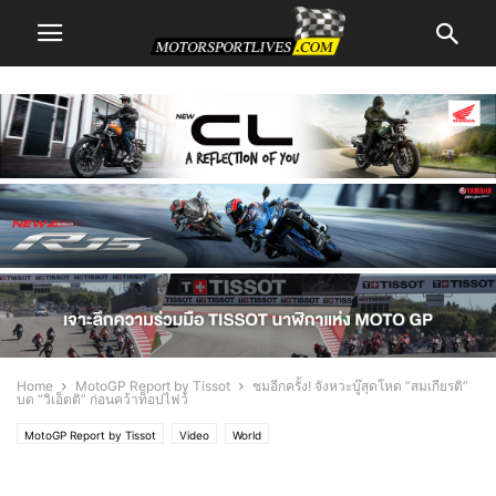
Home
MotoGP Report by Tissot
ชมอีกครั้ง! จังหวะบู๊สุดโหด “สมเกียรติ”
บด “วิเอ็ตติ” ก่อนคว้าท็อปไฟว์
MotoGP Report by Tissot
Video
World